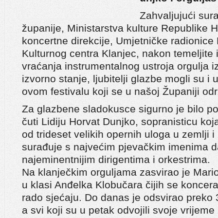
Zahvaljujući sur
županije, Ministarstva kulture Republike 
koncertne direkcije, Umjetničke radionice 
Kulturnog centra Klanjec, nakon temeljite i
vraćanja instrumentalnog ustroja orgulja 
izvorno stanje, ljubitelji glazbe mogli su i 
ovom festivalu koji se u našoj Županiji od
Za glazbene sladokusce sigurno je bilo p
čuti Lidiju Horvat Dunjko, sopranisticu koj
od trideset velikih opernih uloga u zemlji 
surađuje s najvećim pjevačkim imenima da
najeminentnijim dirigentima i orkestrima.
Na klanječkim orguljama zasvirao je Mario 
u klasi Anđelka Klobučara čijih se koncera
rado sjećaju. Do danas je odsvirao preko 3
a svi koji su u petak odvojili svoje vrijem