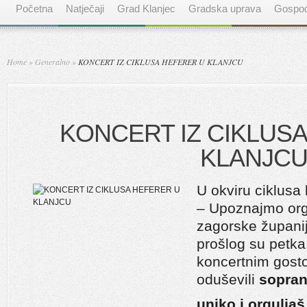
Početna
Natječaji
Grad Klanjec
Gradska uprava
Gospod
Home
»
Generalno
»
KONCERT IZ CIKLUSA HEFERER U KLANJCU
KONCERT IZ CIKLUS
KLANJC
U okviru ciklusa
– Upoznajmo org
zagorske županij
prošlog su petka
koncertnim gost
oduševili
sopran
unjko i orguljaš