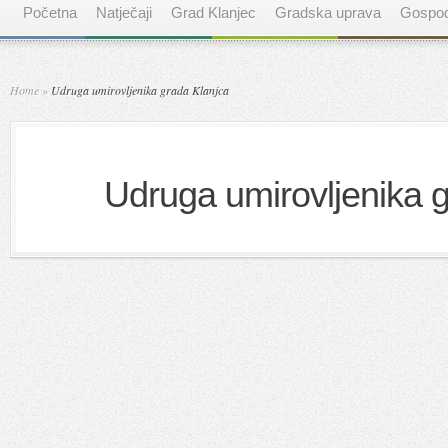
Početna
Natječaji
Grad Klanjec
Gradska uprava
Gospod
Home
»
Udruga umirovljenika grada Klanjca
Udruga umirovljenika 