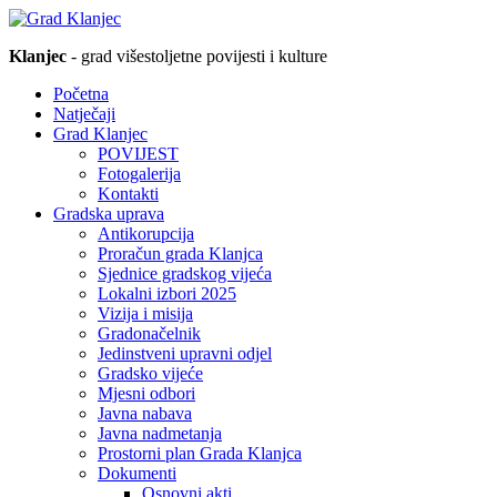
Klanjec
- grad višestoljetne povijesti i kulture
Početna
Natječaji
Grad Klanjec
POVIJEST
Fotogalerija
Kontakti
Gradska uprava
Antikorupcija
Proračun grada Klanjca
Sjednice gradskog vijeća
Lokalni izbori 2025
Vizija i misija
Gradonačelnik
Jedinstveni upravni odjel
Gradsko vijeće
Mjesni odbori
Javna nabava
Javna nadmetanja
Prostorni plan Grada Klanjca
Dokumenti
Osnovni akti