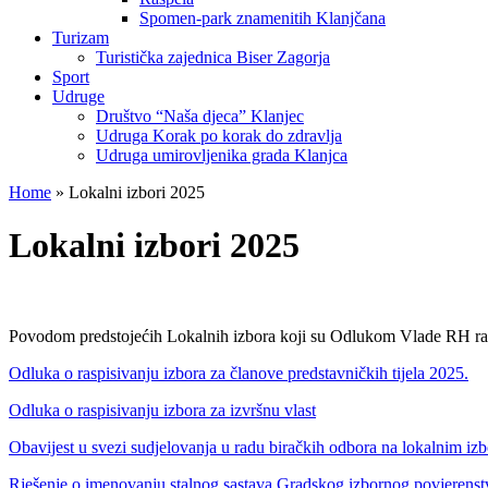
Spomen-park znamenitih Klanjčana
Turizam
Turistička zajednica Biser Zagorja
Sport
Udruge
Društvo “Naša djeca” Klanjec
Udruga Korak po korak do zdravlja
Udruga umirovljenika grada Klanjca
Home
»
Lokalni izbori 2025
Lokalni izbori 2025
Povodom predstojećih Lokalnih izbora koji su Odlukom Vlade RH raspi
Odluka o raspisivanju izbora za članove predstavničkih tijela 2025.
Odluka o raspisivanju izbora za izvršnu vlast
Obavijest u svezi sudjelovanja u radu biračkih odbora na lokalnim iz
Rješenje o imenovanju stalnog sastava Gradskog izbornog povjerens