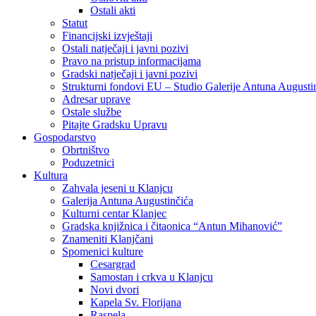
Ostali akti
Statut
Financijski izvještaji
Ostali natječaji i javni pozivi
Pravo na pristup informacijama
Gradski natječaji i javni pozivi
Strukturni fondovi EU – Studio Galerije Antuna Augusti
Adresar uprave
Ostale službe
Pitajte Gradsku Upravu
Gospodarstvo
Obrtništvo
Poduzetnici
Kultura
Zahvala jeseni u Klanjcu
Galerija Antuna Augustinčića
Kulturni centar Klanjec
Gradska knjižnica i čitaonica “Antun Mihanović”
Znameniti Klanjčani
Spomenici kulture
Cesargrad
Samostan i crkva u Klanjcu
Novi dvori
Kapela Sv. Florijana
Raspela