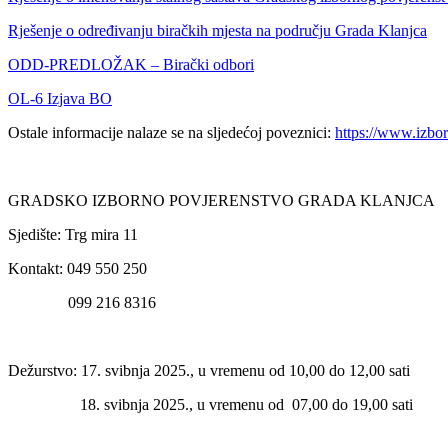
Rješenje o određivanju biračkih mjesta na području Grada Klanjca
ODD-PREDLOŽAK – Birački odbori
OL-6 Izjava BO
Ostale informacije nalaze se na sljedećoj poveznici:
https://www.izbori
GRADSKO IZBORNO POVJERENSTVO GRADA KLANJCA
Sjedište: Trg mira 11
Kontakt: 049 550 250
099 216 8316
Dežurstvo: 17. svibnja 2025., u vremenu od 10,00 do 12,00 sati
18. svibnja 2025., u vremenu od 07,00 do 19,00 sati