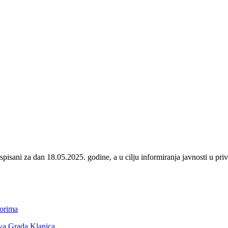
sani za dan 18.05.2025. godine, a u cilju informiranja javnosti u pri
borima
tva Grada Klanjca