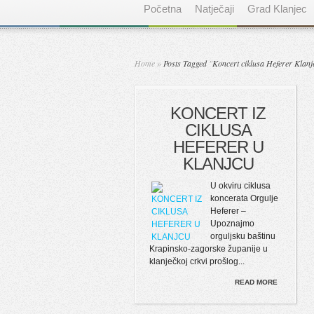
Početna
Natječaji
Grad Klanjec
Home
»
Posts Tagged
"
Koncert ciklusa Heferer Klanj
KONCERT IZ
CIKLUSA
HEFERER U
KLANJCU
U okviru ciklusa
koncerata Orgulje
Heferer –
Upoznajmo
orguljsku baštinu
Krapinsko-zagorske županije u
klanječkoj crkvi prošlog...
READ MORE