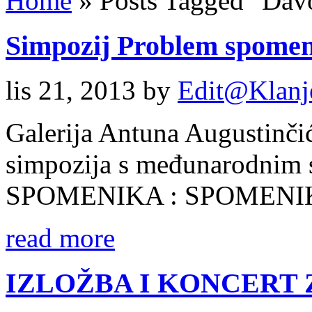
Home
»
Posts Tagged
"
Davo
Simpozij Problem spomen
lis 21, 2013
by
Edit@Klanj
Galerija Antuna Augustinči
simpozija s međunarodni
SPOMENIKA : SPOMENIK
read more
IZLOŽBA I KONCERT