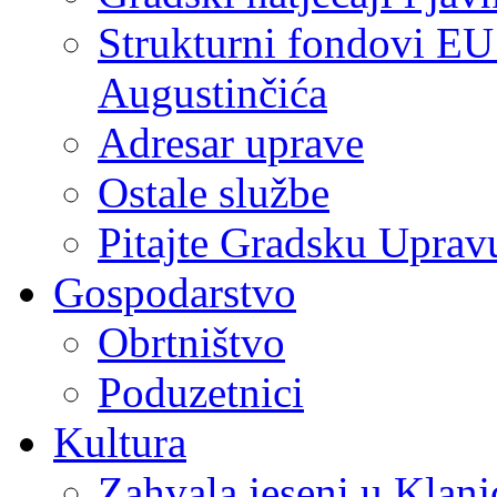
Strukturni fondovi EU
Augustinčića
Adresar uprave
Ostale službe
Pitajte Gradsku Uprav
Gospodarstvo
Obrtništvo
Poduzetnici
Kultura
Zahvala jeseni u Klanj