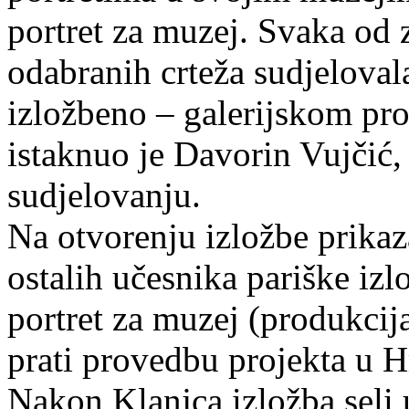
portret za muzej. Svaka od z
odabranih crteža sudjelovala
izložbeno – galerijskom p
istaknuo je Davorin Vujčić,
sudjelovanju.
Na otvorenju izložbe prikaz
ostalih učesnika pariške iz
portret za muzej (produkcij
prati provedbu projekta u H
Nakon Klanjca izložba seli