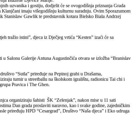
enja Blažene Djevice Marije.
jnih uzvanika i gostiju, dodjelit će se ovogodišnja priznanja Grada
jim Klanjčani imaju višegodišnju kulturnu suradnju. Ovim Sporazumom
nik Stanislaw Gawlik te predstavnik kotara Bielsko Biala Andrzej
h tražio istini”, djeca iz Dječjeg vrtića “Kesten” izaći će sa
ati u Salonu Galerije Antuna Augustinčića otvara se izložba “Branislav
 društvo “Sutla” priređuje na Pepinoj grabi u Drašama,
aju turnir u streetballu na školskom igralištu, radionicu Tai chi i
 grupa Pravica i The Ghen.
ca organiziraju šahisti ŠK “Zelenjak”, nakon mise u 11 sati
stima Dan grada proslaviti naravno, kao i svake godine, zajedničkim
drasle priređuju HPD “Cesargrad”, Društvo “Naša djeca” i Eko udruga