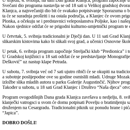
U srijedu, 4. svibnja, na sam Dan grada Klanjca, program započinje u
Svečani dio programa nastavlja se od 18 sati u Velikoj gradskoj dvoran
Klanjca, a najsvečaniji dio bit će svakako potpisivanje Sporazuma 
ta će se suradnja proširiti i na ostala područja, a Klanjec će ovom 
Plonka, a očekuju se i predstavnici veleposlanstva Poljske, kao i naše
Nakon sjednice održat će se prigodni kulturno-umjetnički program te
U četvrtak, 5. svibnja tradicionalni je Dječji dan. U 11 sati Grad Kla
slikarskim kistovima kako bi slikali svoj grad, a učenici Osnovne ško
U petak, 6. svibnja program započinje Streljački klub “Predionica” i t
U Gradskoj knjižnici u 18 sati održat će se predstavljanje Monografije
Dešković” uz nastup klape Petrada.
U subotu, 7. svibnja već od 7 sati ujutro ribiči će se okupiti na tra
a subotnje poslijepodne ove su godine osmislili mladi. Udruge Mozak i
izložbe slika mladih autora u parku Galerije Augustinčić. Njihov pro
Također u subotu, u 18 sati Grad Klanjec i Društvo “Naša djeca” otvor
Program ovogodišnjih Dana grada Klanjca završava u nedjelju, 8. sv
klanječki vatrogsci u svom će domu potpisati Povelju o bratimljenju
druženjem na Cesargradu. Tradicionalni piknik uz ponudu hrane i pić
“Japica”.
DOBRO DOŠLI!