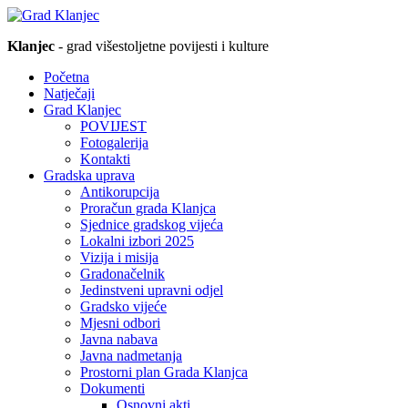
Klanjec
- grad višestoljetne povijesti i kulture
Početna
Natječaji
Grad Klanjec
POVIJEST
Fotogalerija
Kontakti
Gradska uprava
Antikorupcija
Proračun grada Klanjca
Sjednice gradskog vijeća
Lokalni izbori 2025
Vizija i misija
Gradonačelnik
Jedinstveni upravni odjel
Gradsko vijeće
Mjesni odbori
Javna nabava
Javna nadmetanja
Prostorni plan Grada Klanjca
Dokumenti
Osnovni akti