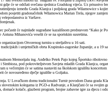
 17 sati svetom misom uz blagdan sv. Florijana u župnoj crkvi Navješt
i gdje će se održati svečana sjednica Gradskog vijeća. Uz prisustvo bro
o bratimljenju između Grada Klanjca i poljskog grada Wilamowice s ko
prigodom posjetiti gradonačelnik Wilamowica Marian Trela, njegov zamje
g veleposlanstva iz Varšave.
 domjenak.
njec počastit će najmlađe sugrađane kazališnom predstavom “Kako je Potje
le Antuna Mihanovića veselit će se na sportskim susretima.
o organizacijom Otvorenog turnira u streljaštvu u 16 sati.
 tradicijskih i umjetničkih obrta Krapinsko-zagorske županije, a u 19 s
dicionalnom Memorijalu ing. Anđelko Petek Pajo kojeg Športsko ribolovno
 Simbioza, pod pokroviteljstvom Savjeta mladih Grada Klanjca, organizir
gram u večernjim će se satima nastaviti na školskom igralištu koncertom
it će novouređeno dječje igralište u Goljaku.
ibnja. U Lovačkom domu tradicionalni Turnir povodom Dana grada Klanj
 sa slovenskim kolegama iz PGD-a Radvanje, a Klanjčani će sa svojim go
a, domaće kolače, glazbeni program, brojne zabavne igre za djecu i o