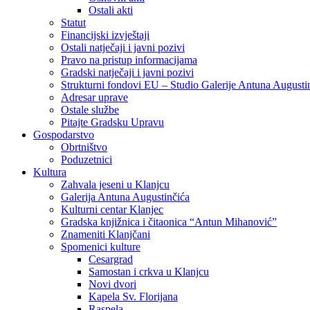
Ostali akti
Statut
Financijski izvještaji
Ostali natječaji i javni pozivi
Pravo na pristup informacijama
Gradski natječaji i javni pozivi
Strukturni fondovi EU – Studio Galerije Antuna Augusti
Adresar uprave
Ostale službe
Pitajte Gradsku Upravu
Gospodarstvo
Obrtništvo
Poduzetnici
Kultura
Zahvala jeseni u Klanjcu
Galerija Antuna Augustinčića
Kulturni centar Klanjec
Gradska knjižnica i čitaonica “Antun Mihanović”
Znameniti Klanjčani
Spomenici kulture
Cesargrad
Samostan i crkva u Klanjcu
Novi dvori
Kapela Sv. Florijana
Raspela