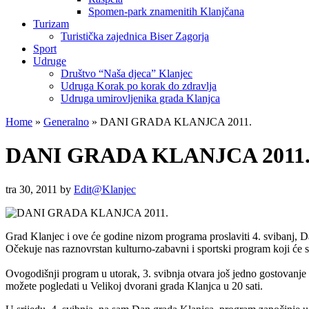
Spomen-park znamenitih Klanjčana
Turizam
Turistička zajednica Biser Zagorja
Sport
Udruge
Društvo “Naša djeca” Klanjec
Udruga Korak po korak do zdravlja
Udruga umirovljenika grada Klanjca
Home
»
Generalno
»
DANI GRADA KLANJCA 2011.
DANI GRADA KLANJCA 2011
tra 30, 2011
by
Edit@Klanjec
Grad Klanjec i ove će godine nizom programa proslaviti 4. svibanj, Da
Očekuje nas raznovrstan kulturno-zabavni i sportski program koji će
Ovogodišnji program u utorak, 3. svibnja otvara još jedno gostovan
možete pogledati u Velikoj dvorani grada Klanjca u 20 sati.