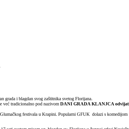
.
n grada i blagdan svog zaštitnika svetog Florijana.
 se već tradicionalno pod nazivom
DANI GRADA KLANJCA odvijati od
je Glumačkog festivala u Krapini. Popularni GFUK dolazi s komedijom 