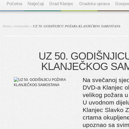
Početna
Natječaji
Grad Klanjec
Gradska uprava
Gospod
Home
»
Generalno
»
UZ 50. GODIŠNJICU POŽARA KLANJEČKOG SAMOSTANA
UZ 50. GODIŠNJI
KLANJEČKOG SA
Na svečanoj sjed
DVD-a Klanjec ob
velikog požara 
U uvodnom dijel
Klanjec Slavko 
crtama okupljene
upoznao sa svim 