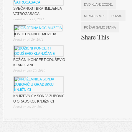
DVD KLANJEC2011
SVEČANOST BRATIMLJENJA
VATROGASACA
MIRKO BROZ
POŽAR
Posted on svi 12, 2011
POŽAR SAMOSTANA
JOŠ JEDNA NOĆ MUZEJA
Share This
Posted on sij 29, 2011
BOŽIĆNI KONCERT ODUŠEVIO
KLANJČANE
Posted on pro 20, 2010
KNJIŽEVNICA SONJA ZUBOVIĆ
U GRADSKOJ KNJIŽNICI
Posted on stu 20, 2010