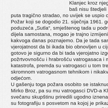
Klanjec kroz nje
baš nisu štedjeli
puta tragično stradao, no uvijek se uspio o
Požar koji se dogodio 21. siječnja 1961. g
poduzeća „Sutla“, smještenog tada u podr
dijela samostana, mogao je trajno izmijenit
kakvoga danas poznajemo. Da je tada sam
vjerojatnost da bi ikada bio obnovljen u cije
gotovo je sigurno da bi tada vjerojatno izg
požrtvovnošću i hrabrošću vatrogasaca i 
katastrofa, premda su vatrogasci u tom tr
skromnom vatrogasnom tehnikom i nikak
odjećom.
U gašenju toga požara osobito se istaknuo
Mirko Broz, pa su mu vatrogasci DVD-a K
svečanu skupštinu priredili ugodno iznenađe
su fotografiju s posvetom na kojoj je prik