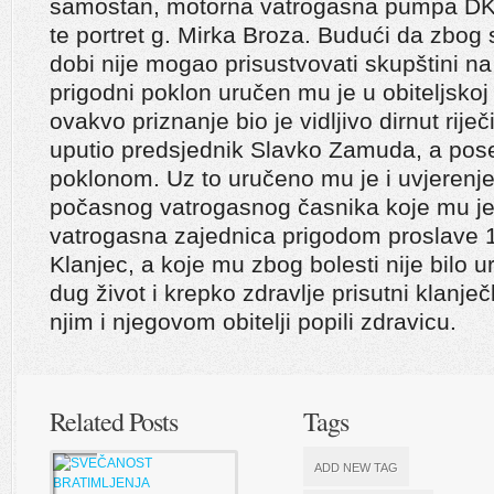
samostan, motorna vatrogasna pumpa DK
te portret g. Mirka Broza. Budući da zbog 
dobi nije mogao prisustvovati skupštini na
prigodni poklon uručen mu je u obiteljskoj
ovakvo priznanje bio je vidljivo dirnut rije
uputio predsjednik Slavko Zamuda, a po
poklonom. Uz to uručeno mu je i uvjerenje
počasnog vatrogasnog časnika koje mu je 
vatrogasna zajednica prigodom proslave 
Klanjec, a koje mu zbog bolesti nije bilo 
dug život i krepko zdravlje prisutni klanje
njim i njegovom obitelji popili zdravicu.
Related Posts
Tags
ADD NEW TAG