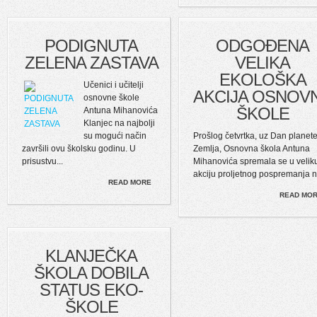
PODIGNUTA
ODGOĐENA
ZELENA ZASTAVA
VELIKA
EKOLOŠKA
Učenici i učitelji
AKCIJA OSNOV
osnovne škole
ŠKOLE
Antuna Mihanovića
Klanjec na najbolji
su mogući način
Prošlog četvrtka, uz Dan planet
završili ovu školsku godinu. U
Zemlja, Osnovna škola Antuna
prisustvu...
Mihanovića spremala se u velik
akciju proljetnog pospremanja na
READ MORE
READ MO
KLANJEČKA
ŠKOLA DOBILA
STATUS EKO-
ŠKOLE