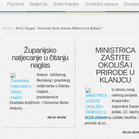
Početna
Natječaji
Grad Klanjec
Gradska uprava
Gospod
Home
»
Posts Tagged
"
Osnovna škola Antuna Mihanovića Klanjec"
Županijsko
MINISTRICA
natjecanje u čitanju
ZAŠTITE
naglas
OKOLIŠA I
PRIRODE U
Nakon održanog
KLANJCU
školskog i gradskog
natjecanja u čitanju
U okviru svog
naglas,
radnog posjeta
predstavnice
Krapinsko-
Gradske knjižnice i Osnovne škole
zagorskoj župani
Antuna...
petak, 13. siječn
2012. ministrica zaštite okoliša i
READ MORE
prirode dr.sc....
READ MO