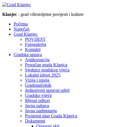
Klanjec
- grad višestoljetne povijesti i kulture
Početna
Natječaji
Grad Klanjec
POVIJEST
Fotogalerija
Kontakti
Gradska uprava
Antikorupcija
Proračun grada Klanjca
Sjednice gradskog vijeća
Lokalni izbori 2025
Vizija i misija
Gradonačelnik
Jedinstveni upravni odjel
Gradsko vijeće
Mjesni odbori
Javna nabava
Javna nadmetanja
Prostorni plan Grada Klanjca
Dokumenti
Osnovni akti