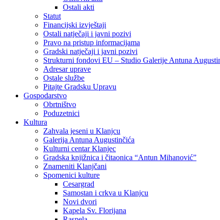
Ostali akti
Statut
Financijski izvještaji
Ostali natječaji i javni pozivi
Pravo na pristup informacijama
Gradski natječaji i javni pozivi
Strukturni fondovi EU – Studio Galerije Antuna Augusti
Adresar uprave
Ostale službe
Pitajte Gradsku Upravu
Gospodarstvo
Obrtništvo
Poduzetnici
Kultura
Zahvala jeseni u Klanjcu
Galerija Antuna Augustinčića
Kulturni centar Klanjec
Gradska knjižnica i čitaonica “Antun Mihanović”
Znameniti Klanjčani
Spomenici kulture
Cesargrad
Samostan i crkva u Klanjcu
Novi dvori
Kapela Sv. Florijana
Raspela