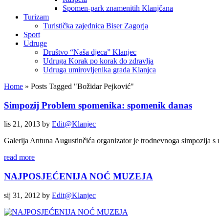
Spomen-park znamenitih Klanjčana
Turizam
Turistička zajednica Biser Zagorja
Sport
Udruge
Društvo “Naša djeca” Klanjec
Udruga Korak po korak do zdravlja
Udruga umirovljenika grada Klanjca
Home
»
Posts Tagged
"
Božidar Pejković"
Simpozij Problem spomenika: spomenik danas
lis 21, 2013
by
Edit@Klanjec
Galerija Antuna Augustinčića organizator je trodnevnoga sim
read more
NAJPOSJEĆENIJA NOĆ MUZEJA
sij 31, 2012
by
Edit@Klanjec