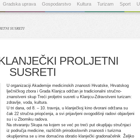
Gradska uprava
Gospodarstvo
Kultura
Turizam
Sport
U
ETNI SUSRETI
KLANJEČKI PROLJETNI
SUSRETI
U organizaciji Akademije medicinskih znanosti Hrvatske, Hrvatskog
lječničkog zbora i Grada Klanjca održan je tradicionalni stručno-
znanstveni skup Treći proljetni susreti u Klanjcu-Zdravstveni turizam:
zdravlje, voda, kultura.
U tri dana, od 8. – 10. travnja, u klanječkoj kino dvorani održana su
čak 22 stručna priopćenja, a svi prijavljeni ovogodišnji radovi objavljeni
su i u Zborniku radova.
Na otvaranju Skupa na kojem se već po treći put okupljaju stručnjaci
iz područja medicine, različitih prirodoslovnih znanosti i turizma
okupljenima se u ime domaćina obratio klanječki gradonačelnik Željko