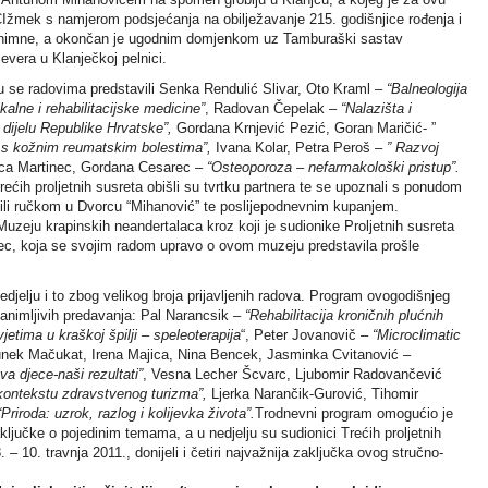
r ČIžmek s namjerom podsjećanja na obilježavanje 215. godišnjice rođenja i
ke himne, a okončan je ugodnim domjenkom uz Tamburaški sastav
evera u Klanječkoj pelnici.
u se radovima predstavili Senka Rendulić Slivar, Oto Kraml –
“Balneologija
alne i rehabilitacijske medicine”
, Radovan Čepelak –
“Nalazišta i
 dijelu Republike Hrvatske”,
Gordana Krnjević Pezić, Goran Maričić- ”
ka s kožnim reumatskim bolestima”,
Ivana Kolar, Petra Peroš –
” Razvoj
ica Martinec, Gordana Cesarec –
“Osteoporoza – nefarmakološki pristup”.
rećih proljetnih susreta obišli su tvrtku partnera te se upoznali s ponudom
tili ručkom u Dvorcu “Mihanović” te poslijepodnevnim kupanjem.
 Muzeju krapinskih neandertalaca kroz koji je sudionike Proljetnih susreta
lec, koja se svojim radom upravo o ovom muzeju predstavila prošle
edjelju i to zbog velikog broja prijavljenih radova. Program ovogodišnjeg
animljivih predavanja: Pal Narancsik –
“Rehabilitacija kroničnih plućnih
tima u kraškoj špilji – speleoterapija
“, Peter Jovanovič –
“Microclimatic
unek Mačukat, Irena Majica, Nina Bencek, Jasminka Cvitanović –
va djece-naši rezultati”
, Vesna Lecher Šcvarc, Ljubomir Radovančević
 kontekstu zdravstvenog turizma”,
Ljerka Narančik-Gurović, Tihomir
“Priroda: uzrok, razlog i kolijevka života”.
Trodnevni program omogućio je
ključke o pojedinim temama, a u nedjelju su sudionici Trećih proljetnih
 – 10. travnja 2011., donijeli i četiri najvažnija zaključka ovog stručno-