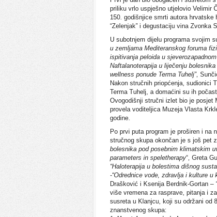
priliku vrlo uspješno utjelovio Velimi
150. godišnjice smrti autora hrvats
“Zelenjak” i degustaciju vina Zvonka S
U subotnjem dijelu programa svojim s
u zemljama Mediteranskog foruma fizik
ispitivanja peloida u sjeverozapadnom
Naftalanoterapija u liječenju bolesni
wellness ponude Terma Tuhelj”
, Sunč
Nakon stručnih priopćenja, sudionici T
Terma Tuhelj, a domaćini su ih počas
Ovogodišnji stručni izlet bio je posjet
provela voditeljica Muzeja Vlasta Krk
godine.
Po prvi puta program je proširen i na n
stručnog skupa okončan je s još pet z
bolesnika pod posebnim klimatskim uvje
parameters in speletherapy
“, Greta G
“Haloterapija u bolestima dišnog susta
-“Odrednice vode, zdravlja i kulture u
Drašković i Ksenija Berdnik-Gortan –
više vremena za rasprave, pitanja i za
susreta u Klanjcu, koji su održani od 8.
znanstvenog skupa: