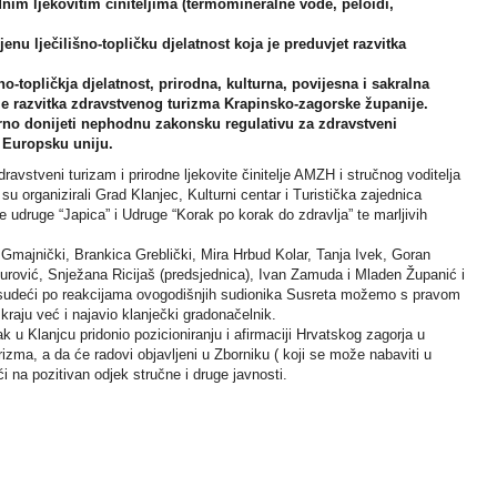
dnim ljekovitim činiteljima (termomineralne vode, peloidi,
enu lječilišno-topličku djelatnost koja je preduvjet razvitka
lišno-topličkja djelatnost, prirodna, kulturna, povijesna i sakralna
e razvitka zdravstvenog turizma Krapinsko-zagorske županije.
rno donijeti nephodnu zakonsku regulativu za zdravstveni
 Europsku uniju.
ravstveni turizam i prirodne ljekovite činitelje AMZH i stručnog voditelja
su organizirali Grad Klanjec, Kulturni centar i Turistička zajednica
 udruge “Japica” i Udruge “Korak po korak do zdravlja” te marljivih
Gmajnički, Brankica Greblički, Mira Hrbud Kolar, Tanja Ivek, Goran
 Gurović, Snježana Ricijaš (predsjednica), Ivan Zamuda i Mladen Županić i
 sudeći po reakcijama ovogodišnjih sudionika Susreta možemo s pravom
kraju već i najavio klanječki gradonačelnik.
 u Klanjcu pridonio pozicioniranju i afirmaciji Hrvatskog zagorja u
izma, a da će radovi objavljeni u Zborniku ( koji se može nabaviti u
 na pozitivan odjek stručne i druge javnosti.