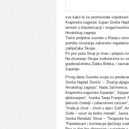
sve kako bi se promovirale vrijednosti
Krapinsko-zagorski župan Siniša Hajda
temom o klasterizaciji i mogućnostima
Hrvatskog zagorja.
Treće proljetne susrete u Klanjcu otvo
potrebu stvaranja zakonske regulative 
zaključaka Skupa.
Po prvi puta Skup je imao i potporu t
Na otvaranju Skupa sudionicima su se
gradonačelnika Zlatka Brleka, i ravnat
županije.
Prvog dana Susreta svoja su predavan
Siniša Hajdaš Dončić –
“Značaj dijago
Hrvatskog zagorja”,
Nada Jačmenica, 
Krapinsko-zagorske
županije”,
Stjepan
djelovanjem
“, Ivanka Tanja Franjević 
ljekoviti činitelji i zdravstveni turizam”,
“Voda je život – život u rijeci Sutli”,
An
Sutle – osvrt na teške metale”,
Jasna 
Senka Rendulić Slivar –
“Terapiske ku
“Parelelizam i ko/relacija liječenja vo
Prvi je dan bio obogaćen i susretom 