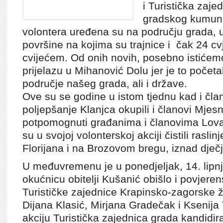
i Turistička zaj
gradskog kumun
volontera uređena su na području grada, 
površine na kojima su trajnice i čak 24 cv
cvijećem. Od onih novih, posebno istiće
prijelazu u Mihanović Dolu jer je to počet
područje našeg grada, ali i države.
Ove su se godine u istom tjednu kad i čla
poljepšanje Klanjca okupili i članovi Mjes
potpomognuti građanima i članovima Lova
su u svojoj volonterskoj akciji čistili rasli
Florijana i na Brozovom bregu, iznad dječje
U međuvremenu je u ponedjeljak, 14. lipnj
okućnicu obitelji Kušanić obišlo i povjerens
Turističke zajednice Krapinsko-zagorske žu
Dijana Klasić, Mirjana Gradečak i Ksenij
akciju Turistička zajednica grada kandidira