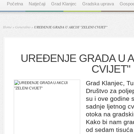
Početna
Natječaji
Grad Klanjec
Gradska uprava
Gospod
Home
»
Generalno
»
UREĐENJE GRADA U AKCIJI "ZELENI CVIJET"
UREĐENJE GRADA U AK
CVIJET"
Grad Klanjec, Tu
Društvo za polje
su i ove godine s
sadnje ljetnog cv
otoka na gradsk
Kako bi nam grad
od sedam tisuća 