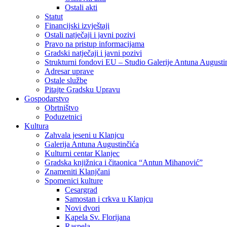
Ostali akti
Statut
Financijski izvještaji
Ostali natječaji i javni pozivi
Pravo na pristup informacijama
Gradski natječaji i javni pozivi
Strukturni fondovi EU – Studio Galerije Antuna Augusti
Adresar uprave
Ostale službe
Pitajte Gradsku Upravu
Gospodarstvo
Obrtništvo
Poduzetnici
Kultura
Zahvala jeseni u Klanjcu
Galerija Antuna Augustinčića
Kulturni centar Klanjec
Gradska knjižnica i čitaonica “Antun Mihanović”
Znameniti Klanjčani
Spomenici kulture
Cesargrad
Samostan i crkva u Klanjcu
Novi dvori
Kapela Sv. Florijana
Raspela