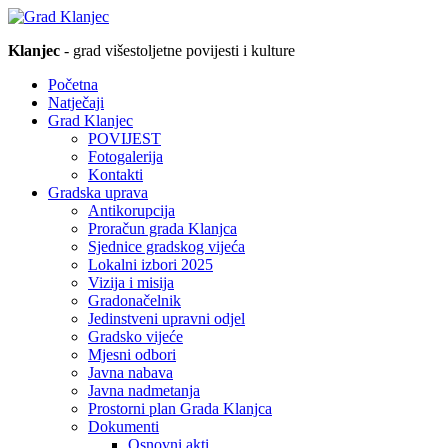
Klanjec
- grad višestoljetne povijesti i kulture
Početna
Natječaji
Grad Klanjec
POVIJEST
Fotogalerija
Kontakti
Gradska uprava
Antikorupcija
Proračun grada Klanjca
Sjednice gradskog vijeća
Lokalni izbori 2025
Vizija i misija
Gradonačelnik
Jedinstveni upravni odjel
Gradsko vijeće
Mjesni odbori
Javna nabava
Javna nadmetanja
Prostorni plan Grada Klanjca
Dokumenti
Osnovni akti