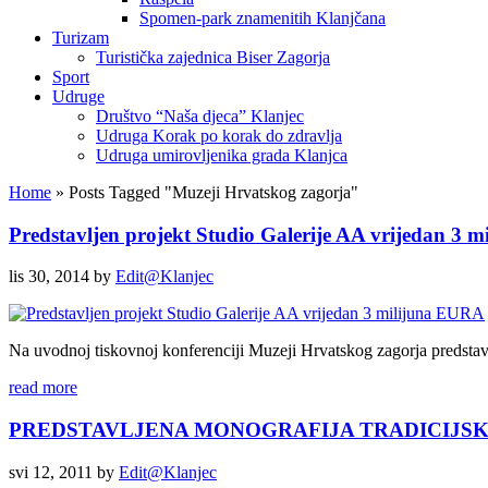
Spomen-park znamenitih Klanjčana
Turizam
Turistička zajednica Biser Zagorja
Sport
Udruge
Društvo “Naša djeca” Klanjec
Udruga Korak po korak do zdravlja
Udruga umirovljenika grada Klanjca
Home
»
Posts Tagged
"
Muzeji Hrvatskog zagorja"
Predstavljen projekt Studio Galerije AA vrijedan 3 mil
lis 30, 2014
by
Edit@Klanjec
Na uvodnoj tiskovnoj konferenciji Muzeji Hrvatskog zagorja predstavili
read more
PREDSTAVLJENA MONOGRAFIJA TRADICIJSKIH
svi 12, 2011
by
Edit@Klanjec