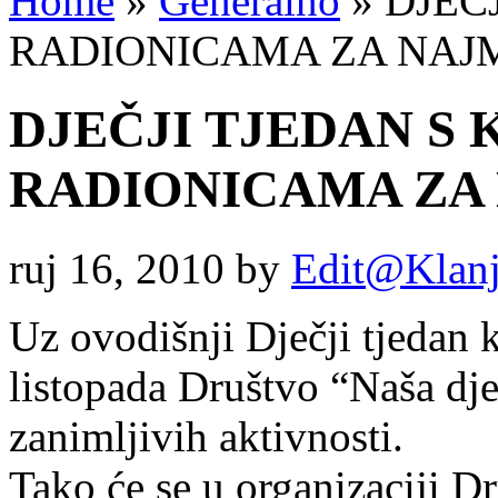
Home
»
Generalno
»
DJEČJ
RADIONICAMA ZA NAJ
DJEČJI TJEDAN S
RADIONICAMA ZA
ruj 16, 2010
by
Edit@Klanj
Uz ovodišnji Dječji tjedan k
listopada Društvo “Naša dj
zanimljivih aktivnosti.
Tako će se u organizaciji Dr