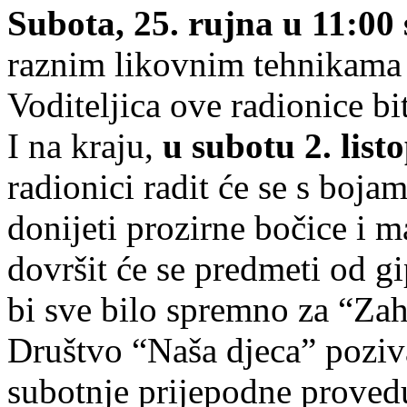
Subota, 25. rujna u 11:00 
raznim likovnim tehnikama i
Voditeljica ove radionice b
I na kraju,
u subotu 2. list
radionici radit će se s boja
donijeti prozirne bočice i 
dovršit će se predmeti od gi
bi sve bilo spremno za “Zah
Društvo “Naša djeca” poziv
subotnje prijepodne proved