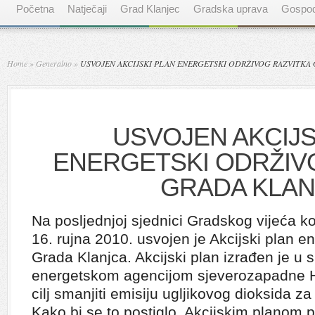
Početna
Natječaji
Grad Klanjec
Gradska uprava
Gospod
Home
»
Generalno
»
USVOJEN AKCIJSKI PLAN ENERGETSKI ODRŽIVOG RAZVITKA
USVOJEN AKCIJS
ENERGETSKI ODRŽIV
GRADA KLAN
Na posljednjoj sjednici Gradskog vijeća ko
16. rujna 2010. usvojen je Akcijski plan e
Grada Klanjca. Akcijski plan izrađen je u
energetskom agencijom sjeverozapadne Hr
cilj smanjiti emisiju ugljikovog dioksida 
Kako bi se to postiglo, Akcijskim planom 