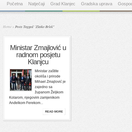
Početna
Natječaji
Grad Klanjec
Gradska uprava
Gospod
Home
»
Posts Tagged
"
Zlatko Brlek"
Ministar Zmajlović u
radnom posjetu
Klanjcu
Ministar zaštite
okoliša i prirode
Mihael Zmajlović je
zajedno sa
županom Željkom
Kolarom, njegovim zamjenikom
Anđelkom Ferekom...
READ MORE