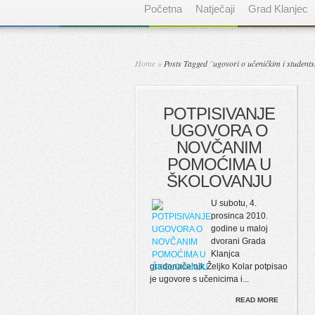
Početna
Natječaji
Grad Klanjec
Home
»
Posts Tagged
"
ugovori o učeničkim i studen
POTPISIVANJE
UGOVORA O
NOVČANIM
POMOĆIMA U
ŠKOLOVANJU
U subotu, 4.
prosinca 2010.
godine u maloj
dvorani Grada
Klanjca
gradonačelnik Željko Kolar potpisao
je ugovore s učenicima i...
READ MORE