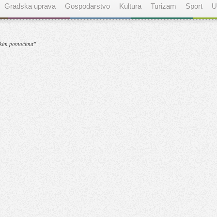
Gradska uprava
Gospodarstvo
Kultura
Turizam
Sport
U
tskim pomoćima"