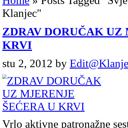
Home
»
Posts Tagged
"
Svje
Klanjec"
ZDRAV DORUČAK UZ 
KRVI
stu 2, 2012
by
Edit@Klanj
Vrlo aktivne patronažne se