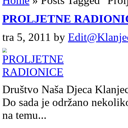
Home
»
Posts Tagged
"
Prol
PROLJETNE RADIONI
tra 5, 2011
by
Edit@Klanje
Društvo Naša Djeca Klanjec
Do sada je održano nekoliko
na temu...