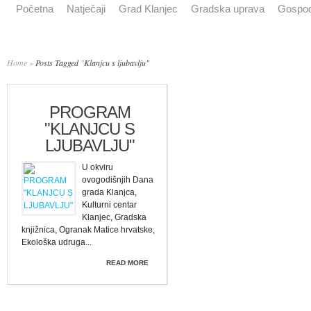
Početna
Natječaji
Grad Klanjec
Gradska uprava
Gospod
Home
»
Posts Tagged
"
Klanjcu s ljubavlju"
PROGRAM
"KLANJCU S
LJUBAVLJU"
U okviru
ovogodišnjih Dana
grada Klanjca,
Kulturni centar
Klanjec, Gradska
knjižnica, Ogranak Matice hrvatske,
Ekološka udruga...
READ MORE