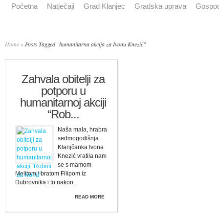
Početna
Natječaji
Grad Klanjec
Gradska uprava
Gospod
Home
»
Posts Tagged
"
humanitarna akcija za Ivonu Knezić"
Zahvala obitelji za
potporu u
humanitarnoj akciji
“Rob...
Naša mala, hrabra
sedmogodišnja
Klanjčanka Ivona
Knezić vratila nam
se s mamom
Melitom i bratom Filipom iz
Dubrovnika i to nakon...
READ MORE