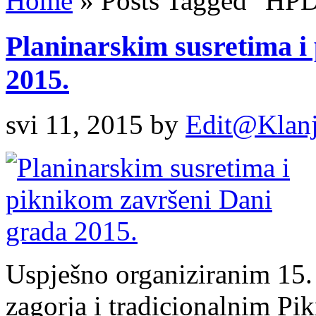
Home
»
Posts Tagged
"
HPD 
Planinarskim susretima i
2015.
svi 11, 2015
by
Edit@Klan
Uspješno organiziranim 15.
zagorja i tradicionalnim Pi