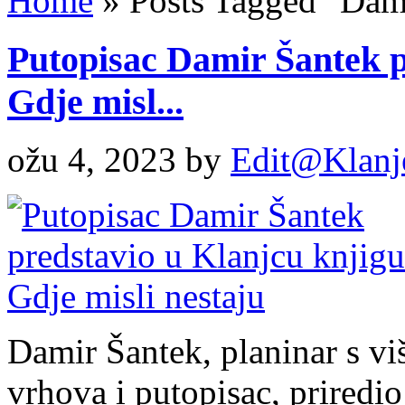
Home
»
Posts Tagged
"
Dami
Putopisac Damir Šantek p
Gdje misl...
ožu 4, 2023
by
Edit@Klanj
Damir Šantek, planinar s vi
vrhova i putopisac, priredio