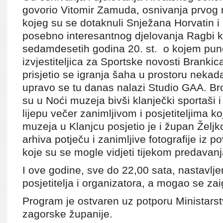
govorio Vitomir Zamuda, osnivanja prvog
kojeg su se dotaknuli Snježana Horvatin i
posebno interesantnog djelovanja Ragbi k
sedamdesetih godina 20. st. o kojem puno
izvjestiteljica za Sportske novosti Brankic
prisjetio se igranja šaha u prostoru nekad
upravo se tu danas nalazi Studio GAA. Bro
su u Noći muzeja bivši klanječki sportaši i 
lijepu večer zanimljivom i posjetiteljima ko
muzeja u Klanjcu posjetio je i župan Željko
arhiva potječu i zanimljive fotografije iz p
koje su se mogle vidjeti tijekom predavanj
I ove godine, sve do 22,00 sata, nastavlj
posjetitelja i organizatora, a mogao se zaigr
Program je ostvaren uz potporu Ministarst
zagorske županije.