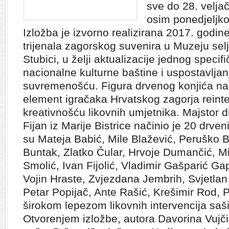
sve do 28. velj
osim ponedjeljko
Izložba je izvorno realizirana 2017. godin
trijenala zagorskog suvenira u Muzeju sel
Stubici, u želji aktualizacije jednog spec
nacionalne kulturne baštine i uspostavljanj
suvremenošću. Figura drvenog konjića na 
element igračaka Hrvatskog zagorja reinte
kreativnošću likovnih umjetnika. Majstor 
Fijan iz Marije Bistrice načinio je 20 drve
su Mateja Babić, Mile Blažević, Peruško 
Buntak, Zlatko Čular, Hrvoje Dumančić, M
Smolić, Ivan Fijolić, Vladimir Gašparić G
Vojin Hraste, Zvjezdana Jembrih, Svjetlan
Petar Popijač, Ante Rašić, Krešimir Rod, P
širokom lepezom likovnih intervencija saši
Otvorenjem izložbe, autora Davorina Vujči