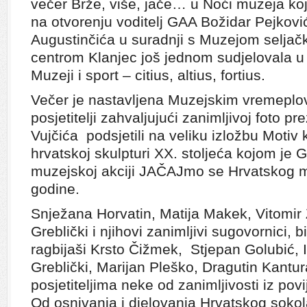
večer Brže, više, jače… u Noći muzeja koj
na otvorenju voditelj GAA Božidar Pejkovi
Augustinčića u suradnji s Muzejom seljačk
centrom Klanjec još jednom sudjelovala u
Muzeji i sport – citius, altius, fortius.
Večer je nastavljena Muzejskim vremeplo
posjetitelji zahvaljujući zanimljivoj foto pr
Vujčića podsjetili na veliku izložbu Motiv 
hrvatskoj skulpturi XX. stoljeća kojom je G
muzejskoj akciji JAČAJmo se Hrvatskog 
godine.
Snježana Horvatin, Matija Makek, Vitomi
Greblički i njihovi zanimljivi sugovornici, 
ragbijaši Krsto Čižmek, Stjepan Golubić, I
Greblički, Marijan Pleško, Dragutin Kantura
posjetiteljima neke od zanimljivosti iz pov
Od osnivanja i djelovanja Hrvatskog sokol