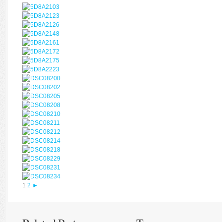
1
2
►