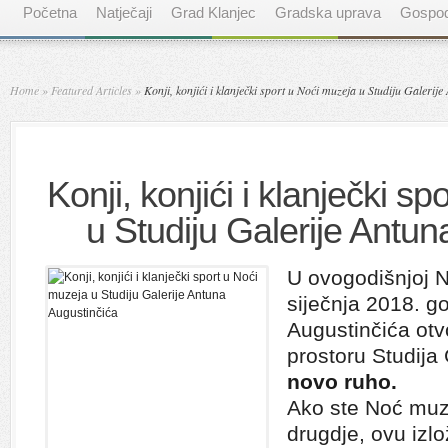
Početna
Natječaji
Grad Klanjec
Gradska uprava
Gospod
Home
»
Featured Articles
»
Konji, konjići i klanječki sport u Noći muzeja u Studiju Galerij
Konji, konjići i klanječki s
u Studiju Galerije Antun
U ovogodišnjoj N
siječnja 2018. g
Augustinčića otv
prostoru Studij
novo ruho.
Ako ste Noć muz
drugdje, ovu izl