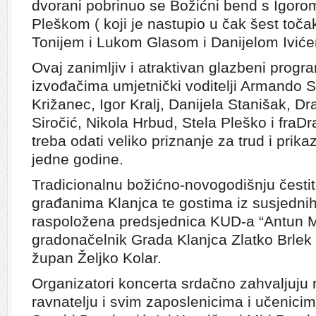
dvorani pobrinuo se Božićni bend s Igoro
Pleškom ( koji je nastupio u čak šest toča
Tonijem i Lukom Glasom i Danijelom Ivić
Ovaj zanimljiv i atraktivan glazbeni progr
izvođačima umjetnički voditelji Armando S
Križanec, Igor Kralj, Danijela Stanišak, D
Siročić, Nikola Hrbud, Stela Pleško i fraD
treba odati veliko priznanje za trud i prik
jedne godine.
Tradicionalnu božićno-novogodišnju česti
građanima Klanjca te gostima iz susjednih 
raspoložena predsjednica KUD-a “Antun M
gradonačelnik Grada Klanjca Zlatko Brlek 
župan Željko Kolar.
Organizatori koncerta srdačno zahvaljuju 
ravnatelju i svim zaposlenicima i učenicim