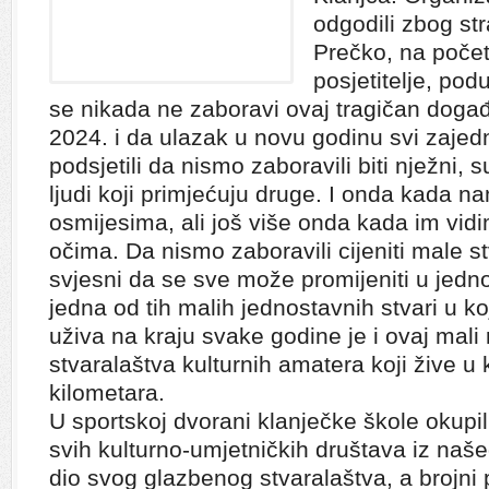
odgodili zbog s
Prečko, na počet
posjetitelje, pod
se nikada ne zaboravi ovaj tragičan događaj
2024. i da ulazak u novu godinu svi zajed
podsjetili da nismo zaboravili biti nježni, 
ljudi koji primjećuju druge. I onda kada n
osmijesima, ali još više onda kada im vid
očima. Da nismo zaboravili cijeniti male st
svjesni da se sve može promijeniti u jedno
jedna od tih malih jednostavnih stvari u 
uživa na kraju svake godine je i ovaj mali
stvaralaštva kulturnih amatera koji žive 
kilometara.
U sportskoj dvorani klanječke škole okupil
svih kulturno-umjetničkih društava iz našeg 
dio svog glazbenog stvaralaštva, a brojni po