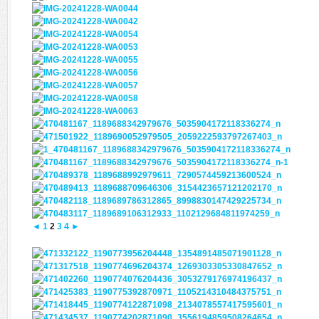
◄
1
2
3
4
►