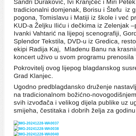
Sandri Duraković, Ivi Kranjčec i Miri Petek
tradicionalni domjenak, Borisu i Štefu i
pogona, Tomislavu i Matiji iz škole i već 
KUD-a Željku Iliću i dečkima iz Zelenjak –p
Ivanki Vahtarić na lijepoj scenografiji, Go
Splendor Tekstila, DVD-u iz Gredica, resto
ekipi Radija Kaj, Mladenu Banu na krasnim 
koncert uživo u svom programu prenosila 
Pokrovitelj ovog lijepog blagdanskog susre
Grad Klanjec.
Ugodno predblagdansko druženje nastavlje
na tradicionalnom božićno-novogodišnjem
svih izvođača i velikog dijela publike uz 
smijeha, čestitaka i dobrih želja za godin