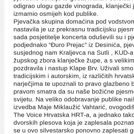
odigrao ulogu gazde vinograda, klanječk
izmamio osmijeh kod publike.
Pjevačka skupina domaćina pod vodstvom
nastavila je uz prekrasnu tradicijsku pje
sada posjetitelje koncerta oduševili su i p
podjednako “Đuro Prejac” iz Desinića, pjev
susjednog nam Kraljevca na Sutli , KUD-a 
župskog zbora klanječke župe, a s veliki
pozdravila i nastup Klape Brv. Uživali s
tradicijskim i autorskim, iz različitih hrvats
narječjima te upoznali to pravo glazbeno 
pravom smatra da su naše božićne pjesm
svijetu. Na veliko odobravanje publike nai
izvedba Maje Miklaužić Vahtarić, ovogodi
The Voice Hrvatska HRT-a, a jednako tako
dvorskih plesova koja je zaplesala pozna
se u ovo silvestarsko ponovno zaplesati g