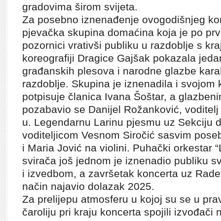
gradovima širom svijeta.
Za posebno iznenađenje ovogodišnjeg kon
pjevačka skupina domaćina koja je po prvi
pozornici vrativši publiku u razdoblje s kra
koreografiji Dragice Gajšak pokazala jeda
građanskih plesova i narodne glazbe karak
razdoblje. Skupina je iznenadila i svojom
potpisuje članica Ivana Šoštar, a glazb
pozabavio se Danijel Rožanković, voditel
u. Legendarnu Larinu pjesmu uz Sekciju d
voditeljicom Vesnom Siročić sasvim poseb
i Maria Jović na violini. Puhački orkestar “
svirača još jednom je iznenadio publiku 
i izvedbom, a završetak koncerta uz Radet
način najavio dolazak 2025.
Za prelijepu atmosferu u kojoj su se u p
čaroliju pri kraju koncerta spojili izvođači 