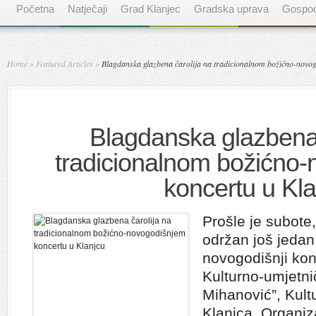
Početna
Natječaji
Grad Klanjec
Gradska uprava
Gospod
Home
»
Featured Articles
»
Blagdanska glazbena čarolija na tradicionalnom božićno-novog
Blagdanska glazbena 
tradicionalnom božićno
koncertu u Kla
Prošle je subote
održan još jedan 
novogodišnji konc
Kulturno-umjetni
Mihanović”, Kult
Klanjca. Organiza