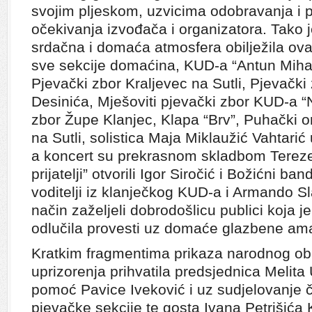
svojim pljeskom, uzvicima odobravanja i 
očekivanja izvođača i organizatora. Tako j
srdačna i domaća atmosfera obilježila ova
sve sekcije domaćina, KUD-a “Antun Mihano
Pjevački zbor Kraljevec na Sutli, Pjevački 
Desinića, Mješoviti pjevački zbor KUD-a “N
zbor Župe Klanjec, Klapa “Brv”, Puhački or
na Sutli, solistica Maja Miklaužić Vahtarić 
a koncert su prekrasnom skladbom Terez
prijatelji” otvorili Igor Siročić i Božićni ba
voditelji iz klanječkog KUD-a i Armando Sl
način zaželjeli dobrodošlicu publici koja j
odlučila provesti uz domaće glazbene am
Kratkim fragmentima prikaza narodnog obi
uprizorenja prihvatila predsjednica Melita
pomoć Pavice Iveković i uz sudjelovanje č
pjevačke sekcije te gosta Ivana Petrišića K