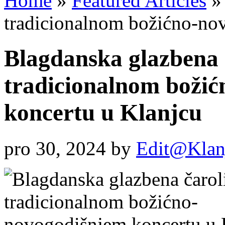
Home
»
Featured Articles
»
tradicionalnom božićno-no
Blagdanska glazbena 
tradicionalnom boži
koncertu u Klanjcu
pro 30, 2024
by
Edit@Klan