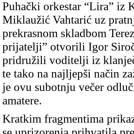
Puhački orkestar “Lira” iz K
Miklaužić Vahtarić uz pratnj
prekrasnom skladbom Terez
prijatelji” otvorili Igor Si
pridružili voditelji iz kla
te tako na najljepši način z
je ovu subotnju večer odluč
amatere.
Kratkim fragmentima prikaz
se uprizorenja prihvatila p