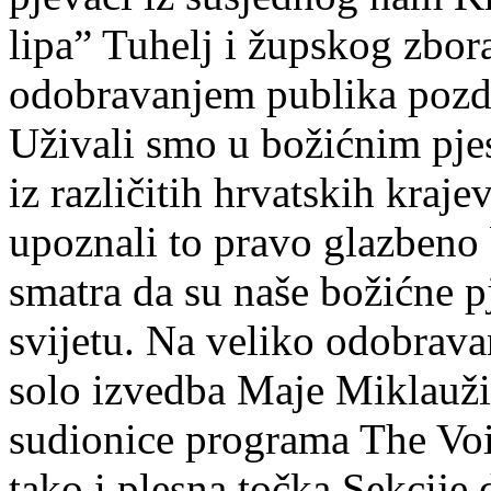
lipa” Tuhelj i župskog zbora
odobravanjem publika pozdr
Uživali smo u božićnim pje
iz različitih hrvatskih kraje
upoznali to pravo glazbeno
smatra da su naše božićne 
svijetu. Na veliko odobrava
solo izvedba Maje Miklauži
sudionice programa The Voi
tako i plesna točka Sekcije 