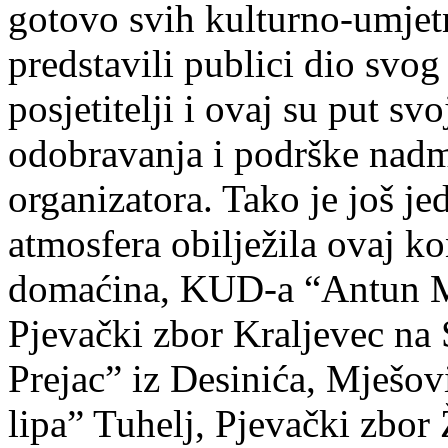
gotovo svih kulturno-umjetn
predstavili publici dio svog
posjetitelji i ovaj su put s
odobravanja i podrške nadma
organizatora. Tako je još j
atmosfera obilježila ovaj ko
domaćina, KUD-a “Antun Mi
Pjevački zbor Kraljevec na 
Prejac” iz Desinića, Mješo
lipa” Tuhelj, Pjevački zbor