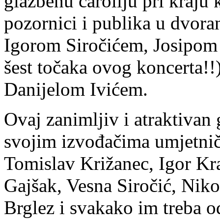
glazbenu čaroliju pri kraju 
pozornici i publika u dvora
Igorom Siročićem, Josipom 
šest točaka ovog koncerta!
Danijelom Ivićem.
Ovaj zanimljiv i atraktivan
svojim izvođačima umjetnič
Tomislav Križanec, Igor Kra
Gajšak, Vesna Siročić, Niko
Brglez i svakako im treba od