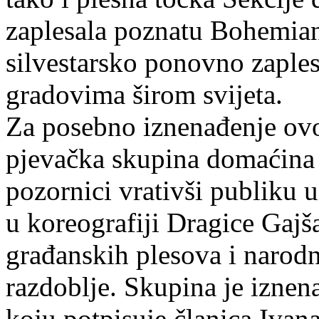
zaplesala poznatu Bohemian
silvestarsko ponovno zaples
gradovima širom svijeta.
Za posebno iznenađenje ovo
pjevačka skupina domaćina k
pozornici vrativši publiku u 
u koreografiji Dragice Gajš
građanskih plesova i narodn
razdoblje. Skupina je iznen
koju potpisuje članica Ivan