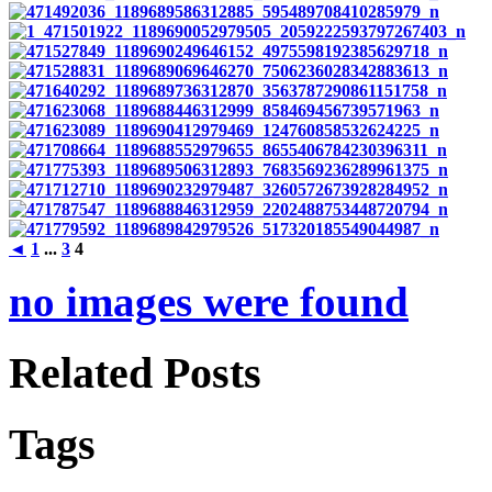
◄
1
...
3
4
no images were found
Related Posts
Tags