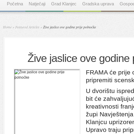
Početna
Natječaji
Grad Klanjec
Gradska uprava
Gospod
Home
»
Featured Articles
»
Žive jaslice ove godine prije polnoćke
Žive jaslice ove godine 
FRAMA će prije 
pripremiti scenski
U dvorištu ispr
bit će zahvaljuju
kreativnosti fran
župi Navještenja
Klanjcu uprizoren
Upravo traju pri