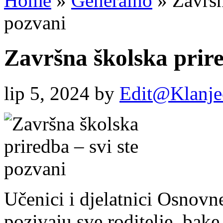
Home
»
Generalno
»
Završna
pozvani
Završna školska prire
lip 5, 2024
by
Edit@Klanje
Učenici i djelatnici Osnov
pozivaju sve roditelje, bake