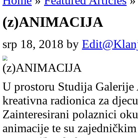
Home
»
Featured Articles
»
(z)ANIMACIJA
srp 18, 2018
by
Edit@Klan
U prostoru Studija Galerije
kreativna radionica za dj
Zainteresirani polaznici oku
animacije te su zajedničkim