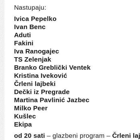
Nastupaju:
Ivica Pepelko
Ivan Benc
Aduti
Fakini
Iva Ranogajec
TS Zelenjak
Branko Greblički Ventek
Kristina Iveković
Črleni lajbeki
Dečki iz Pregrade
Martina Pavlinić Jazbec
Milko Peer
Kušlec
Ekipa
od 20 sati
– glazbeni program –
Črleni la