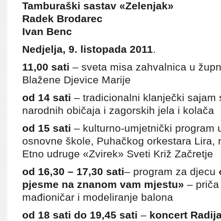
Tamburaški sastav «Zelenjak»
Radek Brodarec
Ivan Benc
Nedjelja, 9. listopada 2011
.
11,00 sati
– sveta misa zahvalnica u župno
Blažene Djevice Marije
od 14 sati
– tradicionalni klanječki sajam 
narodnih običaja i zagorskih jela i kolača
od 15 sati
– kulturno-umjetnički program u
osnovne škole, Puhačkog orkestara Lira,
Etno udruge «Zvirek» Sveti Križ Začretje
od 16,30 – 17,30 sati
– program za djecu
pjesme na znanom vam mjestu»
– priča
mađioničar i modeliranje balona
od 18 sati do 19,45 sati
–
koncert Radij