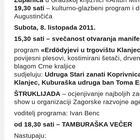
19,30 sati
– kulturno-glazbeni program i d
Augustinčića
Subota, 8. listopada 2011.
15,30 sati – svečanost otvaranja manife
program
«Erdödyjevi u trgovištu Klanje
povijesni plesovi, kostimirani šetači, drven
blagom Crne kraljice
sudjeluju:
Udruga Stari zanati Koprivnic
Klanjec, Kuburaška udruga ban Toma 
ŠTRUKLIJADA
– ocjenjivanje najboljih zag
show u organizaciji Zagorske razvojne ag
voditelj programa: Ivan Benc
od 18,30 sati – TAMBURAŠKA VEČER
Nastupaju: