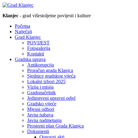
Klanjec
- grad višestoljetne povijesti i kulture
Početna
Natječaji
Grad Klanjec
POVIJEST
Fotogalerija
Kontakti
Gradska uprava
Antikorupcija
Proračun grada Klanjca
Sjednice gradskog vijeća
Lokalni izbori 2025
Vizija i misija
Gradonačelnik
Jedinstveni upravni odjel
Gradsko vijeće
Mjesni odbori
Javna nabava
Javna nadmetanja
Prostorni plan Grada Klanjca
Dokumenti
Osnovni akti