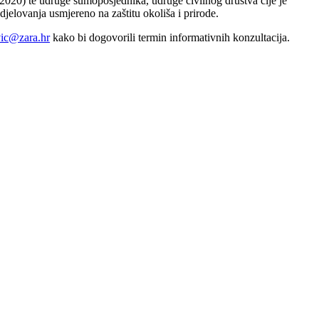
2020) te udruge šumoposjednika, udruge civilnog društva čije je
djelovanja usmjereno na zaštitu okoliša i prirode.
avic@zara.hr
kako bi dogovorili termin informativnih konzultacija.