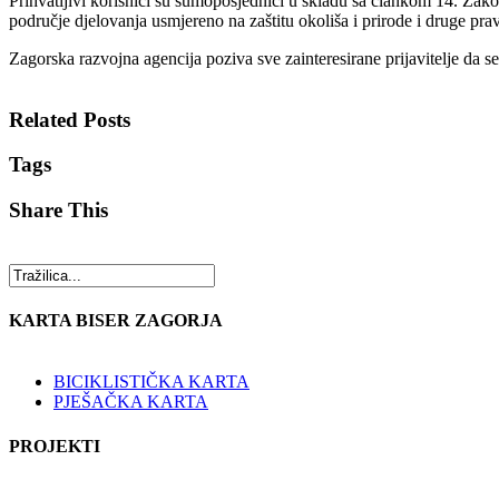
Prihvatljivi korisnici su šumoposjednici u skladu sa člankom 14. Za
područje djelovanja usmjereno na zaštitu okoliša i prirode i druge prav
Zagorska razvojna agencija poziva sve zainteresirane prijavitelje da se
Related Posts
Tags
Share This
KARTA BISER ZAGORJA
BICIKLISTIČKA KARTA
PJEŠAČKA KARTA
PROJEKTI