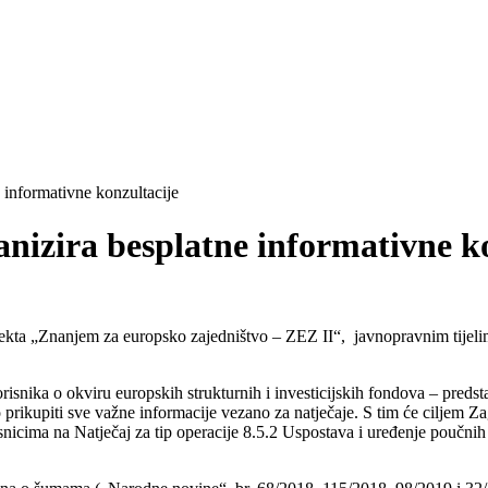
 informativne konzultacije
nizira besplatne informativne k
ojekta „Znanjem za europsko zajedništvo – ZEZ II“, javnopravnim tijel
risnika o okviru europskih strukturnih i investicijskih fondova – predsta
o prikupiti sve važne informacije vezano za natječaje. S tim će ciljem 
isnicima na Natječaj za tip operacije 8.5.2 Uspostava i uređenje poučnih