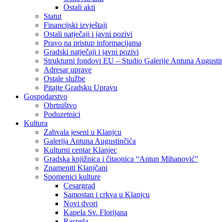
Ostali akti
Statut
Financijski izvještaji
Ostali natječaji i javni pozivi
Pravo na pristup informacijama
Gradski natječaji i javni pozivi
Strukturni fondovi EU – Studio Galerije Antuna Augusti
Adresar uprave
Ostale službe
Pitajte Gradsku Upravu
Gospodarstvo
Obrtništvo
Poduzetnici
Kultura
Zahvala jeseni u Klanjcu
Galerija Antuna Augustinčića
Kulturni centar Klanjec
Gradska knjižnica i čitaonica “Antun Mihanović”
Znameniti Klanjčani
Spomenici kulture
Cesargrad
Samostan i crkva u Klanjcu
Novi dvori
Kapela Sv. Florijana
Raspela