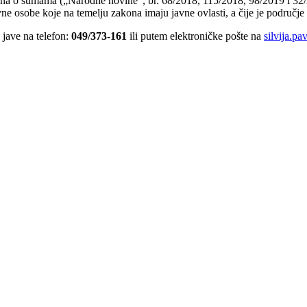
kona o šumama („Narodne novine“, br. 68/2018, 115/2018, 98/2019 i 32/
ne osobe koje na temelju zakona imaju javne ovlasti, a čije je područje 
 jave na telefon:
049/373-161
ili putem elektroničke pošte na
silvija.p