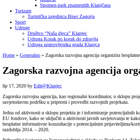
Spomen-park znamenitih Klanjčana
Turizam
Turistička zajednica Biser Zagorja
Sport
Udruge
Društvo “Naša djeca” Klanjec
Udruga Korak po korak do zdravlja
Udruga umirovljenika grada Klanjca
Home
»
Generalno
»
Zagorska razvojna agencija organizira besplatne
Zagorska razvojna agencija orga
lip 17, 2020
by
Edit@Klanjec
Zagorska razvojna agencija, kao regionalni koordinator, u sklopu pr
savjetodavnu podršku u pripremi i provedbi razvojnih projekata.
Jedna od aktivnosti u sklopu projekta je i informiranje potencijalnih ko
EU fondove, kako se uključiti u aktivnosti javnih savjetovanja te kak
besplatne informativne konzultacije s potencijalnim prijaviteljima/kor
razdoblja 2014. – 2020.