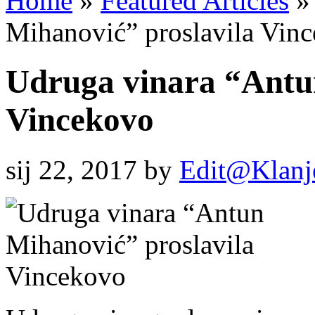
Home
»
Featured Articles
»
Mihanović” proslavila Vin
Udruga vinara “Antu
Vincekovo
sij 22, 2017
by
Edit@Klanj