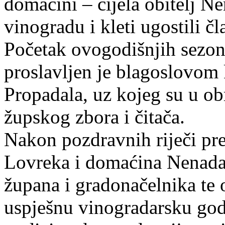
domaćini – cijela obitelj N
vinogradu i kleti ugostili č
Početak ovogodišnjih sezon
proslavljen je blagoslovom
Propadala, uz kojeg su u ob
župskog zbora i čitača.
Nakon pozdravnih riječi p
Lovreka i domaćina Nenada 
župana i gradonačelnika te o
uspješnu vinogradarsku go