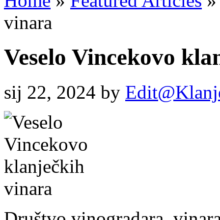
Home
»
Featured Articles
»
vinara
Veselo Vincekovo kla
sij 22, 2024
by
Edit@Klanj
Društvo vinogradara, vinara