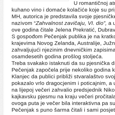
U romantičnoj atm
kuhano vino i domaće kolačiće koje su pr
MH, autorica je predstavila svoje pjesnič
nazivom “
Zahvalnost zavičaju, VI. dio”,
a 
ove godina čitale Jelena Prekratić, Dubrav
S gospođom Pečenjak publika je na kratko
krajevima Novog Zelanda, Australije, Južn
zahvaljujući njezinim dnevničkim zapisima
osamdesetih godina prošlog stoljeća.
Treba svakako istaknuti da su pjesnička
Pečenjak započela prije nekoliko godina
Klanjec da publici približi stvaralaštvo svo
pokazalo vrlo dragocjenim i poticajnim, a 
na lijepoj večeri zahvalio predsjednik Nik
kajkavsku pjesmu na kraju večeri pročitala
ovoga puta je večer bila interaktivna pa 
Pečenjak s puno šarma čitali i sami posjetit