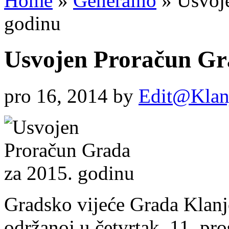
Home
»
Generalno
»
Usvoje
godinu
Usvojen Proračun Gr
pro 16, 2014
by
Edit@Klan
Gradsko vijeće Grada Klanjc
održanoj u četvrtak, 11. pro