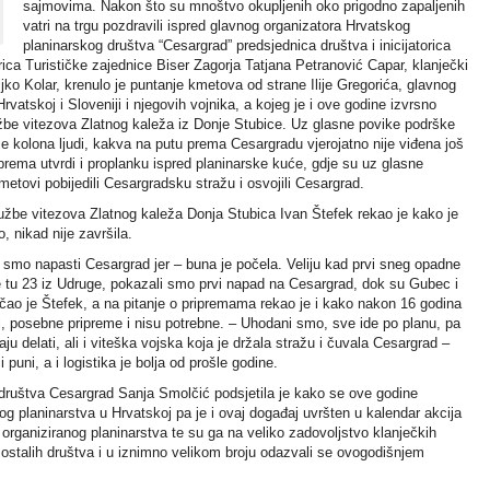
sajmovima. Nakon što su mnoštvo okupljenih oko prigodno zapaljenih
vatri na trgu pozdravili ispred glavnog organizatora Hrvatskog
planinarskog društva “Cesargrad” predsjednica društva i inicijatorica
ica Turističke zajednice Biser Zagorja Tatjana Petranović Capar, klanječki
jko Kolar, krenulo je puntanje kmetova od strane Ilije Gregorića, glavnog
vatskoj i Sloveniji i njegovih vojnika, a kojeg je i ove godine izvrsno
užbe vitezova Zlatnog kaleža iz Donje Stubice. Uz glasne povike podrške
e kolona ljudi, kakva na putu prema Cesargradu vjerojatno nije viđena još
prema utvrdi i proplanku ispred planinarske kuće, gdje su uz glasne
metovi pobijedili Cesargradsku stražu i osvojili Cesargrad.
užbe vitezova Zlatnog kaleža Donja Stubica Ivan Štefek rekao je kako je
, nikad nije završila.
šli smo napasti Cesargrad jer – buna je počela. Veliju kad prvi sneg opadne
e tu 23 iz Udruge, pokazali smo prvi napad na Cesargrad, dok su Gubec i
pričao je Štefek, a na pitanje o pripremama rekao je i kako nakon 16 godina
ci, posebne pripreme i nisu potrebne. – Uhodani smo, sve ide po planu, pa
aju delati, ali i viteška vojska koja je držala stražu i čuvala Cesargrad –
puni, a i logistika je bolja od prošle godine.
društva Cesargrad Sanja Smolčić podsjetila je kako se ove godine
nog planinarstva u Hrvatskoj pa je i ovaj događaj uvršten u kalendar akcija
organiziranog planinarstva te su ga na veliko zadovoljstvo klanječkih
iz ostalih društva i u iznimno velikom broju odazvali se ovogodišnjem