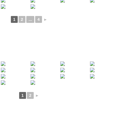
1
2
...
4
►
1
2
►