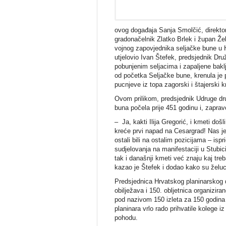
ovog događaja Sanja Smolčić, direktor
gradonačelnik Zlatko Brlek i župan Žel
vojnog zapovjednika seljačke bune u Hr
utjelovio Ivan Štefek, predsjednik Dr
pobunjenim seljacima i zapaljene baklj
od početka Seljačke bune, krenula je 
pucnjeve iz topa zagorski i štajerski k
Ovom prilikom, predsjednik Udruge dr
buna počela prije 451 godinu i, zapravo
– Ja, kakti Ilija Gregorić, i kmeti do
kreće prvi napad na Cesargrad! Nas j
ostali bili na ostalim pozicijama – is
sudjelovanja na manifestaciji u Stubi
tak i današnji kmeti već znaju kaj treb
kazao je Štefek i dodao kako su želuci 
Predsjednica Hrvatskog planinarskog 
obilježava i 150. obljetnica organizira
pod nazivom 150 izleta za 150 godina 
planinara vrlo rado prihvatile kolege 
pohodu.