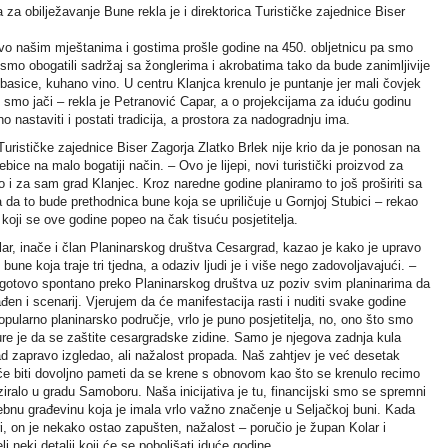
 za obilježavanje Bune rekla je i direktorica Turističke zajednice Biser
ivo našim mještanima i gostima prošle godine na 450. obljetnicu pa smo
 smo obogatili sadržaj sa žonglerima i akrobatima tako da bude zanimljivije
 kobasice, kuhano vino. U centru Klanjca krenulo je puntanje jer mali čovjek
 smo jači – rekla je Petranović Capar, a o projekcijama za iduću godinu
 nastaviti i postati tradicija, a prostora za nadogradnju ima.
Turističke zajednice Biser Zagorja Zlatko Brlek nije krio da je ponosan na
ice na malo bogatiji način. – Ovo je lijepi, novi turistički proizvod za
o i za sam grad Klanjec. Kroz naredne godine planiramo to još proširiti sa
da to bude prethodnica bune koja se upriličuje u Gornjoj Stubici – rekao
 koji se ove godine popeo na čak tisuću posjetitelja.
ar, inače i član Planinarskog društva Cesargrad, kazao je kako je upravo
ne koja traje tri tjedna, a odaziv ljudi je i više nego zadovoljavajući. –
 gotovo spontano preko Planinarskog društva uz poziv svim planinarima da
đen i scenarij. Vjerujem da će manifestacija rasti i nuditi svake godine
opularno planinarsko područje, vrlo je puno posjetitelja, no, ono što smo
ure je da se zaštite cesargradske zidine. Samo je njegova zadnja kula
d zapravo izgledao, ali nažalost propada. Naš zahtjev je već desetak
će biti dovoljno pameti da se krene s obnovom kao što se krenulo recimo
ziralo u gradu Samoboru. Naša inicijativa je tu, financijski smo se spremni
ebnu građevinu koja je imala vrlo važno značenje u Seljačkoj buni. Kada
i, on je nekako ostao zapušten, nažalost – poručio je župan Kolar i
i neki detalji koji će se poboljšati iduće godine.