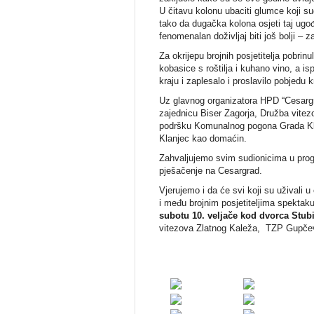
U čitavu kolonu ubaciti glumce koji sud
tako da dugačka kolona osjeti taj ugođ
fenomenalan doživljaj biti još bolji – z
Za okrijepu brojnih posjetitelja pobrin
kobasice s roštilja i kuhano vino, a i
kraju i zaplesalo i proslavilo pobje
Uz glavnog organizatora HPD “Cesargra
zajednicu Biser Zagorja, Družba vitez
podršku Komunalnog pogona Grada Kla
Klanjec kao domaćin.
Zahvaljujemo svim sudionicima u prog
pješačenje na Cesargrad.
Vjerujemo i da će svi koji su uživali 
i među brojnim posjetiteljima spektak
subotu 10. veljače
kod dvorca Stub
vitezova Zlatnog Kaleža, TZP Gupčev