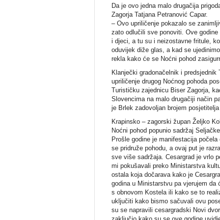
Da je ovo jedna malo drugačija prigoda
Zagorja Tatjana Petranović Capar.
– Ovo upriličenje pokazalo se zanimlj
zato odlučili sve ponoviti. Ove godine
i djeci, a tu su i neizostavne fritule,
oduvijek diže glas, a kad se ujedinimo
rekla kako će se Noćni pohod zasigurno
Klanječki gradonačelnik i predsjednik 
upriličenje drugog Noćnog pohoda poseb
Turističku zajednicu Biser Zagorja, ka
Slovencima na malo drugačiji način pa 
je Brlek zadovoljan brojem posjetitelja
Krapinsko – zagorski župan Željko Kol
Noćni pohod popunio sadržaj Seljačke bu
Prošle godine je manifestacija počela
se pridruže pohodu, a ovaj put je razra
sve više sadržaja. Cesargrad je vrlo p
mi pokušavali preko Ministarstva kult
ostala koja dočarava kako je Cesargra
godina u Ministarstvu pa vjerujem da 
s obnovom Kostela ili kako se to reali
uključiti kako bismo sačuvali ovu pos
su se napravili cesargradski Novi dvor
zaključio kako su se ove godine uvidjel