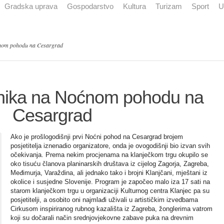
Gradska uprava
Gospodarstvo
Kultura
Turizam
Sport
U
ćnom pohodu na Cesargrad
onika na Noćnom pohodu na
Cesargrad
Ako je prošlogodišnji prvi Noćni pohod na Cesargrad brojem
posjetitelja iznenadio organizatore, onda je ovogodišnji bio izvan svih
očekivanja. Prema nekim procjenama na klanječkom trgu okupilo se
oko tisuću članova planinarskih društava iz cijelog Zagorja, Zagreba,
Međimurja, Varaždina, ali jednako tako i brojni Klanjčani, mještani iz
okolice i susjedne Slovenije. Program je započeo malo iza 17 sati na
starom klanječkom trgu u organizaciji Kulturnog centra Klanjec pa su
posjetitelji, a osobito oni najmlađi uživali u artističkim izvedbama
Cirkusom inspiriranog rubnog kazališta iz Zagreba, žonglerima vatrom
koji su dočarali način srednjovjekovne zabave puka na drevnim