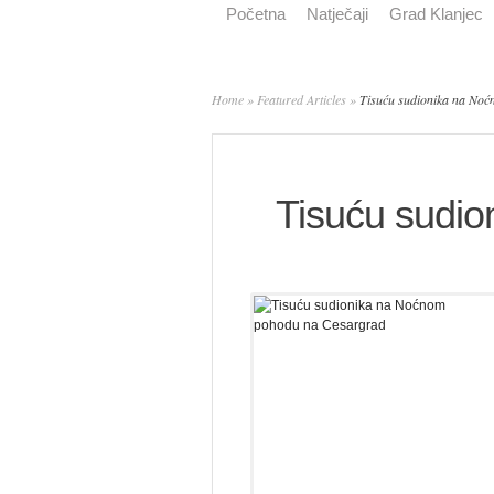
Početna
Natječaji
Grad Klanjec
Home
»
Featured Articles
»
Tisuću sudionika na No
Tisuću sudi