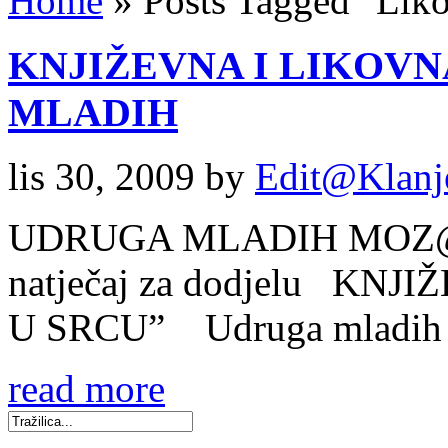
Home
»
Posts Tagged
"
Liko
KNJIŽEVNA I LIKOV
MLADIH
lis 30, 2009
by
Edit@Klanj
UDRUGA MLADIH MOZ@K 
natječaj za dodjelu K
U SRCU” Udruga mladih
read more