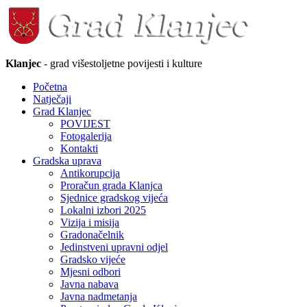
Klanjec
- grad višestoljetne povijesti i kulture
Početna
Natječaji
Grad Klanjec
POVIJEST
Fotogalerija
Kontakti
Gradska uprava
Antikorupcija
Proračun grada Klanjca
Sjednice gradskog vijeća
Lokalni izbori 2025
Vizija i misija
Gradonačelnik
Jedinstveni upravni odjel
Gradsko vijeće
Mjesni odbori
Javna nabava
Javna nadmetanja