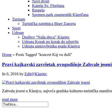
Novi dvori
Kapela Sv. Florijana
Raspela
Spomen-park znamenitih Klanjčana
Turizam
Turistička zajednica Biser Zagorja
Sport
Udruge
Društvo “Naša djeca” Klanjec
Udruga Korak po korak do zdravlja
Udruga umirovljenika grada Klanjca
Home
»
Posts Tagged
"
koncert Kaj vu duši"
Pravi kajkavski završetak ovogodišnje Zahvale jeseni
lis 6, 2016
by
Edit@Klanjec
Zahvala jeseni u Klanjcu, najveća gradska kulturno-turistička manifestac
read more