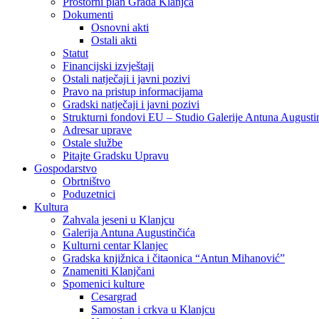
Prostorni plan Grada Klanjca
Dokumenti
Osnovni akti
Ostali akti
Statut
Financijski izvještaji
Ostali natječaji i javni pozivi
Pravo na pristup informacijama
Gradski natječaji i javni pozivi
Strukturni fondovi EU – Studio Galerije Antuna Augusti
Adresar uprave
Ostale službe
Pitajte Gradsku Upravu
Gospodarstvo
Obrtništvo
Poduzetnici
Kultura
Zahvala jeseni u Klanjcu
Galerija Antuna Augustinčića
Kulturni centar Klanjec
Gradska knjižnica i čitaonica “Antun Mihanović”
Znameniti Klanjčani
Spomenici kulture
Cesargrad
Samostan i crkva u Klanjcu