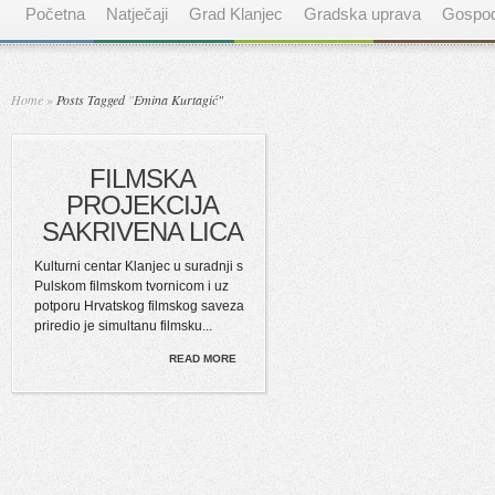
Početna
Natječaji
Grad Klanjec
Gradska uprava
Gospod
Home
»
Posts Tagged
"
Emina Kurtagić"
FILMSKA
PROJEKCIJA
SAKRIVENA LICA
Kulturni centar Klanjec u suradnji s
Pulskom filmskom tvornicom i uz
potporu Hrvatskog filmskog saveza
priredio je simultanu filmsku...
READ MORE