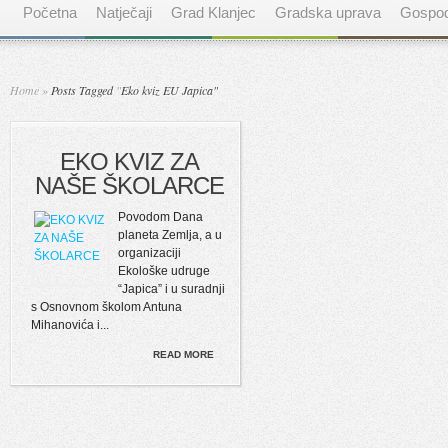
Početna
Natječaji
Grad Klanjec
Gradska uprava
Gospod
Home
»
Posts Tagged
"
Eko kviz EU Japica"
EKO KVIZ ZA
NAŠE ŠKOLARCE
Povodom Dana
planeta Zemlja, a u
organizaciji
Ekološke udruge
“Japica” i u suradnji
s Osnovnom školom Antuna
Mihanovića i...
READ MORE