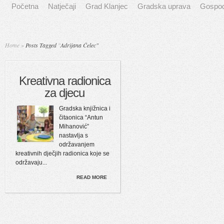
Početna
Natječaji
Grad Klanjec
Gradska uprava
Gospod
Home
»
Posts Tagged
"
Adrijana Čelec"
Kreativna radionica
za djecu
Gradska knjižnica i
čitaonica “Antun
Mihanović”
nastavlja s
održavanjem
kreativnih dječjih radionica koje se
održavaju...
READ MORE