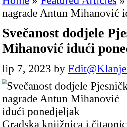
Home
»
Featured Articles
»
nagrade Antun Mihanović i
Svečanost dodjele Pj
Mihanović idući pone
lip 7, 2023
by
Edit@Klanje
Gradska knjižnica i čitaon