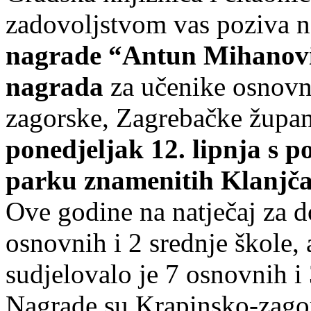
zadovoljstvom vas poziva 
nagrade “Antun Mihanović
nagrada
za učenike osnovni
zagorske, Zagrebačke župan
ponedjeljak 12. lipnja s 
parku znamenitih Klanjča
Ove godine na natječaj za d
osnovnih i 2 srednje škole, 
sudjelovalo je 7 osnovnih i 
Nagrade su Krapinsko-zagor