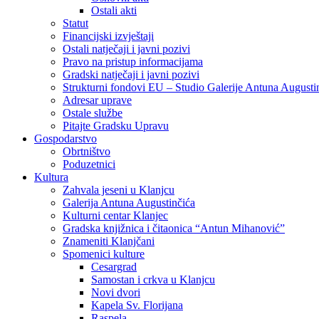
Ostali akti
Statut
Financijski izvještaji
Ostali natječaji i javni pozivi
Pravo na pristup informacijama
Gradski natječaji i javni pozivi
Strukturni fondovi EU – Studio Galerije Antuna Augusti
Adresar uprave
Ostale službe
Pitajte Gradsku Upravu
Gospodarstvo
Obrtništvo
Poduzetnici
Kultura
Zahvala jeseni u Klanjcu
Galerija Antuna Augustinčića
Kulturni centar Klanjec
Gradska knjižnica i čitaonica “Antun Mihanović”
Znameniti Klanjčani
Spomenici kulture
Cesargrad
Samostan i crkva u Klanjcu
Novi dvori
Kapela Sv. Florijana
Raspela