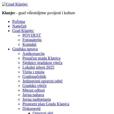
Klanjec
- grad višestoljetne povijesti i kulture
Početna
Natječaji
Grad Klanjec
POVIJEST
Fotogalerija
Kontakti
Gradska uprava
Antikorupcija
Proračun grada Klanjca
Sjednice gradskog vijeća
Lokalni izbori 2025
Vizija i misija
Gradonačelnik
Jedinstveni upravni odjel
Gradsko vijeće
Mjesni odbori
Javna nabava
Javna nadmetanja
Prostorni plan Grada Klanjca
Dokumenti
Osnovni akti