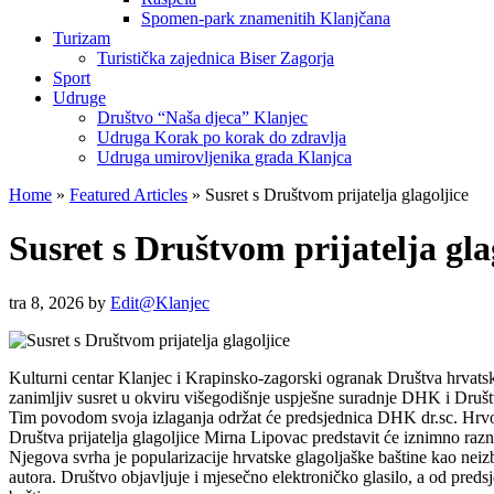
Spomen-park znamenitih Klanjčana
Turizam
Turistička zajednica Biser Zagorja
Sport
Udruge
Društvo “Naša djeca” Klanjec
Udruga Korak po korak do zdravlja
Udruga umirovljenika grada Klanjca
Home
»
Featured Articles
»
Susret s Društvom prijatelja glagoljice
Susret s Društvom prijatelja gla
tra 8, 2026
by
Edit@Klanjec
Kulturni centar Klanjec i Krapinsko-zagorski ogranak Društva hrvatsk
zanimljiv susret u okviru višegodišnje uspješne suradnje DHK i Društva
Tim povodom svoja izlaganja održat će predsjednica DHK dr.sc. Hrvoj
Društva prijatelja glagoljice Mirna Lipovac predstavit će iznimno raz
Njegova svrha je popularizacije hrvatske glagoljaške baštine kao neizbr
autora. Društvo objavljuje i mjesečno elektroničko glasilo, a od predsj