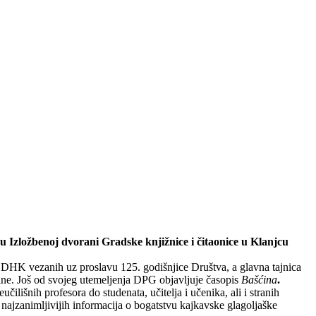
 u Izložbenoj dvorani Gradske knjižnice i čitaonice u Klanjcu
 DHK vezanih uz proslavu 125. godišnjice Društva, a glavna tajnica
dine. Još od svojeg utemeljenja DPG objavljuje časopis
Bašćina
.
ilišnih profesora do studenata, učitelja i učenika, ali i stranih
d najzanimljivijih informacija o bogatstvu kajkavske glagoljaške