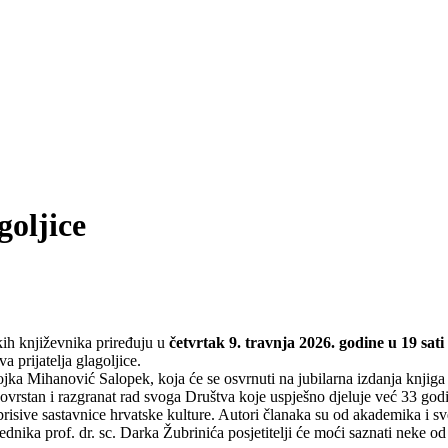
goljice
ih književnika priređuju u
četvrtak 9. travnja 2026. godine u 19 sati
 prijatelja glagoljice.
ka Mihanović Salopek, koja će se osvrnuti na jubilarna izdanja knjiga
novrstan i razgranat rad svoga Društva koje uspješno djeluje već 33 go
isive sastavnice hrvatske kulture. Autori članaka su od akademika i sveuč
ednika prof. dr. sc. Darka Žubrinića posjetitelji će moći saznati neke o