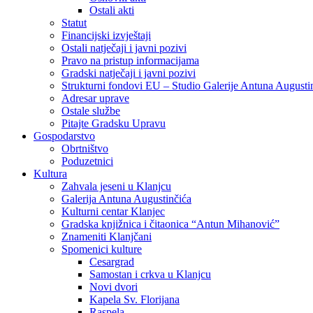
Ostali akti
Statut
Financijski izvještaji
Ostali natječaji i javni pozivi
Pravo na pristup informacijama
Gradski natječaji i javni pozivi
Strukturni fondovi EU – Studio Galerije Antuna Augusti
Adresar uprave
Ostale službe
Pitajte Gradsku Upravu
Gospodarstvo
Obrtništvo
Poduzetnici
Kultura
Zahvala jeseni u Klanjcu
Galerija Antuna Augustinčića
Kulturni centar Klanjec
Gradska knjižnica i čitaonica “Antun Mihanović”
Znameniti Klanjčani
Spomenici kulture
Cesargrad
Samostan i crkva u Klanjcu
Novi dvori
Kapela Sv. Florijana
Raspela