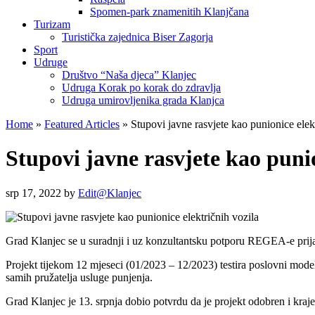
Spomen-park znamenitih Klanjčana
Turizam
Turistička zajednica Biser Zagorja
Sport
Udruge
Društvo “Naša djeca” Klanjec
Udruga Korak po korak do zdravlja
Udruga umirovljenika grada Klanjca
Home
»
Featured Articles
»
Stupovi javne rasvjete kao punionice elekt
Stupovi javne rasvjete kao punio
srp 17, 2022
by
Edit@Klanjec
Grad Klanjec se u suradnji i uz konzultantsku potporu REGEA-e prij
Projekt tijekom 12 mjeseci (01/2023 – 12/2023) testira poslovni model
samih pružatelja usluge punjenja.
Grad Klanjec je 13. srpnja dobio potvrdu da je projekt odobren i kraj