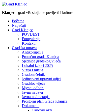
Klanjec
- grad višestoljetne povijesti i kulture
Početna
Natječaji
Grad Klanjec
POVIJEST
Fotogalerija
Kontakti
Gradska uprava
Antikorupcija
Proračun grada Klanjca
Sjednice gradskog vijeća
Lokalni izbori 2025
Vizija i misija
Gradonačelnik
Jedinstveni upravni odjel
Gradsko vijeće
Mjesni odbori
Javna nabava
Javna nadmetanja
Prostorni plan Grada Klanjca
Dokumenti
Osnovni akti