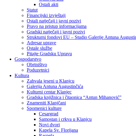
Ostali akti
Statut
Financijski izvještaji
Ostali natječaji i javni pozivi
Pravo na pristup informacijama
Gradski natječaji i javni pozivi
Strukturni fondovi EU – Studio Galerije Antuna Augusti
Adresar uprave
Ostale službe
Pitajte Gradsku Upravu
Gospodarstvo
Obrtništvo
Poduzetnici
Kultura
Zahvala jeseni u Klanjcu
Galerija Antuna Augustinčića
Kulturni centar Klanjec
Gradska knjižnica i čitaonica “Antun Mihanović”
Znameniti Klanjčani
Spomenici kulture
Cesargrad
Samostan i crkva u Klanjcu
Novi dvori
Kapela Sv. Florijana
Raspela