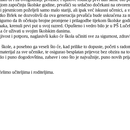
kojom započinju školske godine, prvašići su srdačno dočekani na otvore
 pjesmicom poželjeli samo malo stariji, ali ipak već iskusni učenici, a s
atko Brlek ne dozvolivši da ova generacija prvašića bude uskraćena za 
gurno da ih očekuju brojne promjene i prilagodbe tijekom školske godine
a, krenuli prvi put u svoj razred. Opušteno i vedro bilo je u PŠ Lučelni
a će uživati u svojim školskim danima.
ljivost i potporu, naglasivši kako će škola učiniti sve za sigurnost, zdr
škole, a posebno ga veseli što će, kad prilike to dopuste, početi s rado
i materijal za sve učenike, te osigurao besplatan prijevoz bez obzira na 
o i puno dogodovština, zabave i ono što je najvažnije, puno novih prija
limo učiteljima i roditeljima.