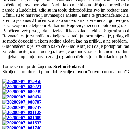
početku njihova boravka u školi. Iako nije bilo uobičajene priredbe 
zgrade u Lučelnici, gdje su im toplu dobrodošlicu svojim recitacijama i
Učinili su to naravno i ravnateljica Melita Ulama te gradonačelnik Zl
krenuo je danas 21 učenik, a iako su ovo krizna vremena i gotovo je si
bi sa svojom učiteljicom Barbarom Bogović, držeći se potrebnog razmak
Benčićem već prvoga dana izgledali kao skladna ekipa. Sigurni smo d
Ravnateljica je zamolila roditelje za suradnju, razumijevanje, prilagod
se može dogoditi tijekom godine gledati kao na priliku, a ne problem.
Gradonačelnik je istaknuo kako će Grad Klanjec i dalje podupirati rad 
za jednu učiteljicu ili učitelja. I ove je godine Grad sufinancirao radn
uspjeha u upijanju novih znanja, gradonačelnik je malim đacima poželi
Tome se i mi pridružujemo.
Sretno školarci!
Strpljenja, mudrosti i puno dobre volje u ovom “novom normalnom” že