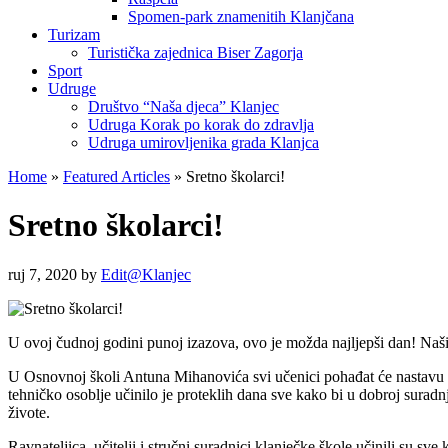
Spomen-park znamenitih Klanjčana
Turizam
Turistička zajednica Biser Zagorja
Sport
Udruge
Društvo “Naša djeca” Klanjec
Udruga Korak po korak do zdravlja
Udruga umirovljenika grada Klanjca
Home
»
Featured Articles
»
Sretno školarci!
Sretno školarci!
ruj 7, 2020
by
Edit@Klanjec
U ovoj čudnoj godini punoj izazova, ovo je možda najljepši dan! Naši s
U Osnovnoj školi Antuna Mihanovića svi učenici pohađat će nastavu po A
tehničko osoblje učinilo je proteklih dana sve kako bi u dobroj suradn
živote.
Ravnateljica, učitelji i stručni suradnici klanječke škole učinili su sv