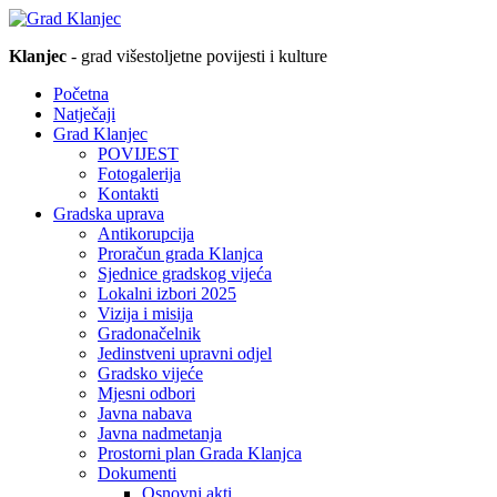
Klanjec
- grad višestoljetne povijesti i kulture
Početna
Natječaji
Grad Klanjec
POVIJEST
Fotogalerija
Kontakti
Gradska uprava
Antikorupcija
Proračun grada Klanjca
Sjednice gradskog vijeća
Lokalni izbori 2025
Vizija i misija
Gradonačelnik
Jedinstveni upravni odjel
Gradsko vijeće
Mjesni odbori
Javna nabava
Javna nadmetanja
Prostorni plan Grada Klanjca
Dokumenti
Osnovni akti