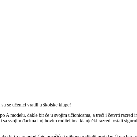
u se učenici vratili u školske klupe!
 modelu, dakle bit će u svojim učionicama, a treći i četvrti razred ima
ji sa svojim đacima i njihovim roditeljima klanječki razredi ostali sigu
e kako bi i za ovogodišnje prvašiće i njihove roditelji prvi dan škole bio