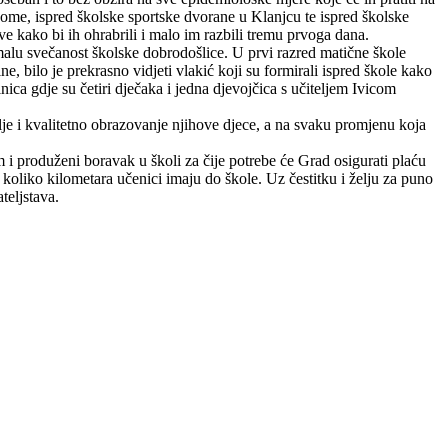
nome, ispred školske sportske dvorane u Klanjcu te ispred školske
ve kako bi ih ohrabrili i malo im razbili tremu prvoga dana.
malu svečanost školske dobrodošlice. U prvi razred matične škole
, bilo je prekrasno vidjeti vlakić koji su formirali ispred škole kako
ca gdje su četiri dječaka i jedna djevojčica s učiteljem Ivicom
avlje i kvalitetno obrazovanje njihove djece, a na svaku promjenu koja
m i produženi boravak u školi za čije potrebe će Grad osigurati plaću
to koliko kilometara učenici imaju do škole. Uz čestitku i želju za puno
teljstava.