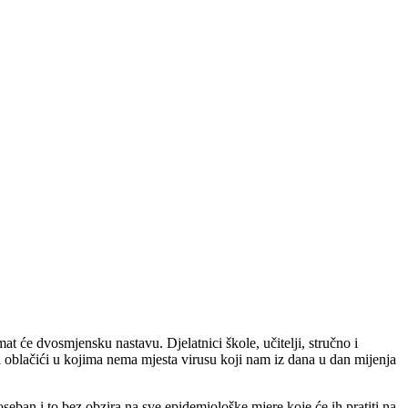
t će dvosmjensku nastavu. Djelatnici škole, učitelji, stručno i
rni oblačići u kojima nema mjesta virusu koji nam iz dana u dan mijenja
 poseban i to bez obzira na sve epidemiološke mjere koje će ih pratiti na