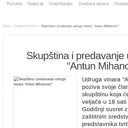
Početna
Natječaji
Grad Klanjec
Gradska uprava
Gospod
Home
»
Featured Articles
»
Skupština i predavanje udruge vinara “Antun Mihanović”
Skupština i predavanje 
“Antun Mihano
Udruga vinara “A
poziva svoje čla
skupštinu koja ć
veljače u 18 sati
Godišnji susret
zaštitnim sredst
predstavnika tvr