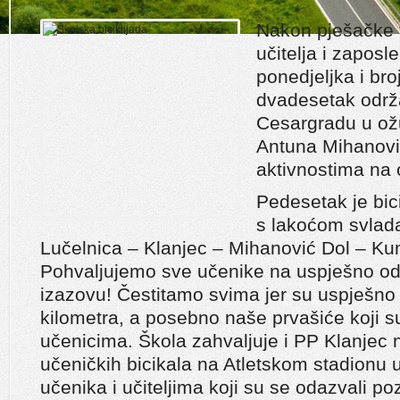
Nakon pješačke t
učitelja i zaposl
ponedjeljka i bro
dvadesetak održa
Cesargradu u ožu
Antuna Mihanovi
aktivnostima na
Pedesetak je bici
s lakoćom svladal
Lučelnica – Klanjec – Mihanović Dol – Ku
Pohvaljujemo sve učenike na uspješno 
izazovu! Čestitamo svima jer su uspješno 
kilometra, a posebno naše prvašiće koji su 
učenicima. Škola zahvaljuje i PP Klanjec na
učeničkih bicikala na Atletskom stadionu 
učenika i učiteljima koji su se odazvali poz