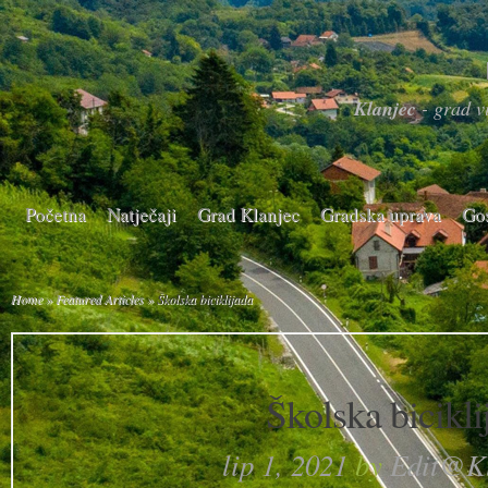
Klanjec
- grad vi
Početna
Natječaji
Grad Klanjec
Gradska uprava
Go
Home
»
Featured Articles
»
Školska biciklijada
Školska bicikli
lip 1, 2021
by
Edit@Kl