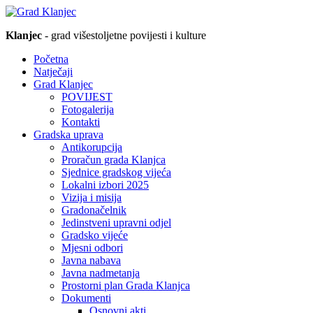
Klanjec
- grad višestoljetne povijesti i kulture
Početna
Natječaji
Grad Klanjec
POVIJEST
Fotogalerija
Kontakti
Gradska uprava
Antikorupcija
Proračun grada Klanjca
Sjednice gradskog vijeća
Lokalni izbori 2025
Vizija i misija
Gradonačelnik
Jedinstveni upravni odjel
Gradsko vijeće
Mjesni odbori
Javna nabava
Javna nadmetanja
Prostorni plan Grada Klanjca
Dokumenti
Osnovni akti