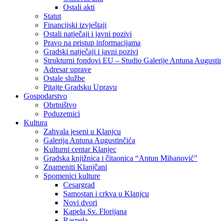
Ostali akti
Statut
Financijski izvještaji
Ostali natječaji i javni pozivi
Pravo na pristup informacijama
Gradski natječaji i javni pozivi
Strukturni fondovi EU – Studio Galerije Antuna Augusti
Adresar uprave
Ostale službe
Pitajte Gradsku Upravu
Gospodarstvo
Obrtništvo
Poduzetnici
Kultura
Zahvala jeseni u Klanjcu
Galerija Antuna Augustinčića
Kulturni centar Klanjec
Gradska knjižnica i čitaonica “Antun Mihanović”
Znameniti Klanjčani
Spomenici kulture
Cesargrad
Samostan i crkva u Klanjcu
Novi dvori
Kapela Sv. Florijana
Raspela