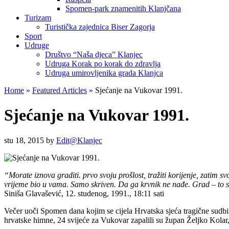
Spomen-park znamenitih Klanjčana
Turizam
Turistička zajednica Biser Zagorja
Sport
Udruge
Društvo “Naša djeca” Klanjec
Udruga Korak po korak do zdravlja
Udruga umirovljenika grada Klanjca
Home
»
Featured Articles
»
Sjećanje na Vukovar 1991.
Sjećanje na Vukovar 1991.
stu 18, 2015
by
Edit@Klanjec
“Morate iznova graditi. prvo svoju prošlost, tražiti korijenje, zatim s
vrijeme bio u vama. Samo skriven. Da ga krvnik ne nađe. Grad – to s
Siniša Glavašević, 12. studenog, 1991., 18:11 sati
Večer uoči Spomen dana kojim se cijela Hrvatska sjeća tragične sudb
hrvatske himne, 24 svijeće za Vukovar zapalili su župan Željko Kolar