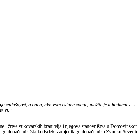
voju sadašnjost, a onda, ako vam ostane snage, uložite je u budućnost. I 
te vi.”
ine i žrtve vukovarskih branitelja i njegova stanovništva u Domovinsk
, gradonačelnik Zlatko Brlek, zamjenik gradonačelnika Zvonko Sever te