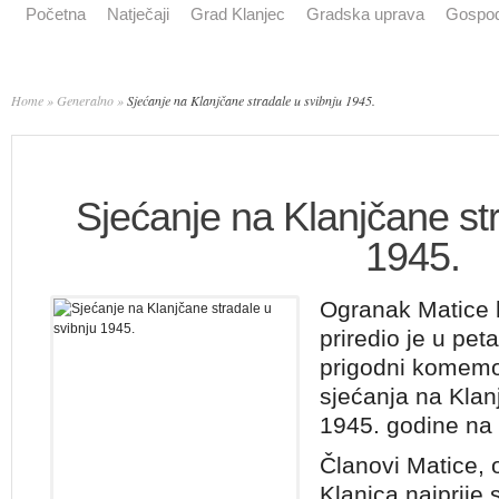
Početna
Natječaji
Grad Klanjec
Gradska uprava
Gospod
Home
»
Generalno
»
Sjećanje na Klanjčane stradale u svibnju 1945.
Sjećanje na Klanjčane str
1945.
Ogranak Matice 
priredio je u pet
prigodni komemo
sjećanja na Klan
1945. godine na
Članovi Matice, ob
Klanjca najprije 