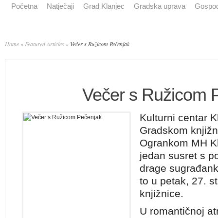
Početna
Natječaji
Grad Klanjec
Gradska uprava
Gospod
Home
»
Featured Articles
»
Večer s Ružicom Pečenjak
Večer s Ružicom 
Kulturni centar K
Gradskom knjižn
Ogrankom MH Klan
jedan susret s 
drage sugrađank
to u petak, 27. 
knjižnice.
U romantičnoj at