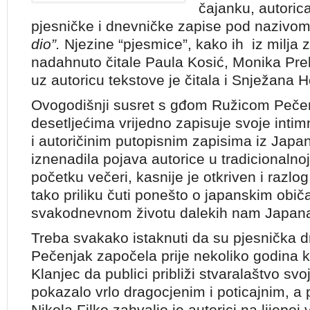
čajanku, autorica
pjesničke i dnevničke zapise pod nazivom
dio”.
Njezine “pjesmice”, kako ih
iz milja 
nadahnuto čitale Paula Kosić, Monika Prekr
uz autoricu tekstove je čitala i Snježana H
Ovogodišnji susret s gđom Ružicom Pečen
desetljećima vrijedno zapisuje svoje inti
i autoričinim putopisnim zapisima iz Japa
iznenadila pojava autorice u tradicionalno
početku večeri, kasnije je otkriven i razlo
tako priliku čuti ponešto o japanskim običa
svakodnevnom životu dalekih nam Japan
Treba svakako istaknuti da su pjesnička
Pečenjak započela prije nekoliko godina
Klanjec da publici približi stvaralaštvo svo
pokazalo vrlo dragocjenim i poticajnim, a
Nikola Filko zahvalio je autorici na lijepoj